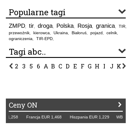
Popularne tagi
ZMPD
tir
droga
Polska
Rosja
granica
TIR
,
,
,
,
,
,
,
przewoźnik
kierowca
Ukraina
Białoruś
pojazd
celnik
,
,
,
,
,
,
ograniczenia
TIR-EPD
,
,
Tagi abc..
2
3
5
6
A
B
C
D
E
F
G
H
I
J
K
L
P
R
S
Ś
T
U
V
W
Z
Ceny ON
 1,258 Francja EUR 1,468 Hiszpania EUR 1,229 WB GBP 1,