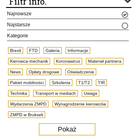
Filtr info.
Najnowsze
Najstarsze
Kategorie
Brexit
FTD
Galeria
Informacje
Kierowca-mechanik
Koronawirus
Materiał partnera
News
Opłaty drogowe
Oświadczenie
Pakiet mobilności
Szkolenia
T1/T2
TIR
Technika
Transport w mediach
Uwaga
Wydarzenia ZMPD
Wynagrodzenie kierowców
ZMPD w Brukseli
Pokaż