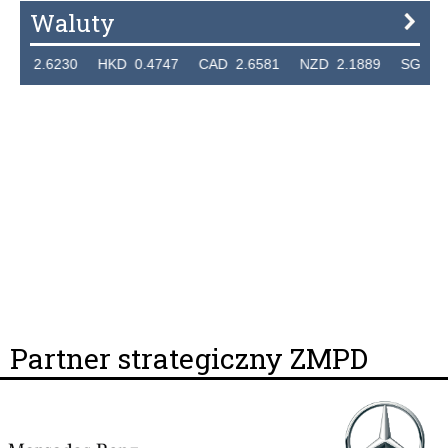
Waluty
2.6230 HKD 0.4747 CAD 2.6581 NZD 2.1889 SGD 2.9048
Partner strategiczny ZMPD