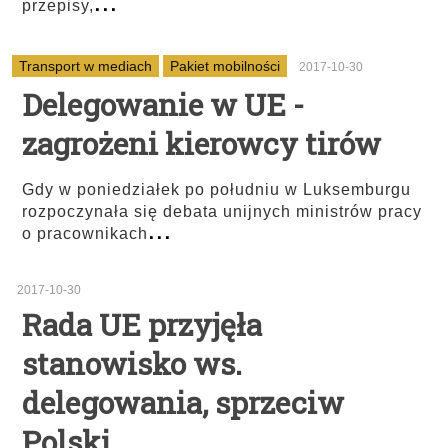
...
przepisy,
Transport w mediach
Pakiet mobilności
2017-10-30
Delegowanie w UE -
zagrożeni kierowcy tirów
Gdy w poniedziałek po południu w Luksemburgu
rozpoczynała się debata unijnych ministrów pracy
...
o pracownikach
2017-10-30
Rada UE przyjęła
stanowisko ws.
delegowania, sprzeciw
Polski