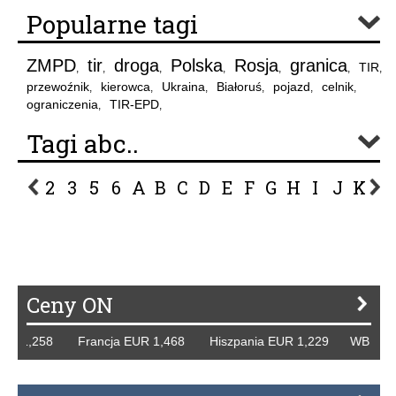
Popularne tagi
ZMPD
tir
droga
Polska
Rosja
granica
TIR
,
,
,
,
,
,
,
przewoźnik
kierowca
Ukraina
Białoruś
pojazd
celnik
,
,
,
,
,
,
ograniczenia
TIR-EPD
,
,
Tagi abc..
2
3
5
6
A
B
C
D
E
F
G
H
I
J
K
L
P
R
S
Ś
T
U
V
W
Z
Ceny ON
 1,258 Francja EUR 1,468 Hiszpania EUR 1,229 WB GBP 1,