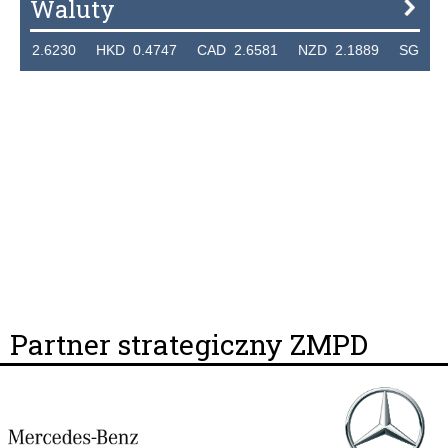
Waluty
2.6230 HKD 0.4747 CAD 2.6581 NZD 2.1889 SGD 2.9048
Partner strategiczny ZMPD