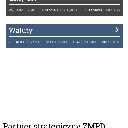
 Niemcy EUR 1,258 Francja EUR 1,468 Hiszpania EUR 1,22
Waluty
7236 AUD 2.6230 HKD 0.4747 CAD 2.6581 NZD 2.1889 
Partner strategiczny ZMPD