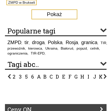
ZMPD w Brukseli
Pokaż
Popularne tagi
ZMPD
tir
droga
Polska
Rosja
granica
TIR
,
,
,
,
,
,
,
przewoźnik
kierowca
Ukraina
Białoruś
pojazd
celnik
,
,
,
,
,
,
ograniczenia
TIR-EPD
,
,
Tagi abc..
2
3
5
6
A
B
C
D
E
F
G
H
I
J
K
L
P
R
S
Ś
T
U
V
W
Z
Ceny ON