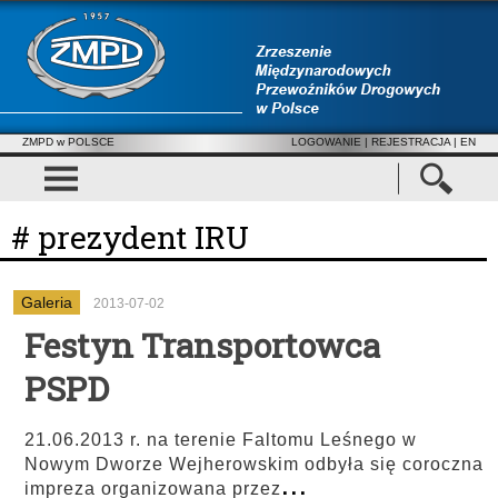
ZMPD w POLSCE
LOGOWANIE
|
REJESTRACJA
| EN
# prezydent IRU
Galeria
2013-07-02
Festyn Transportowca
PSPD
21.06.2013 r. na terenie Faltomu Leśnego w
Nowym Dworze Wejherowskim odbyła się coroczna
...
impreza organizowana przez