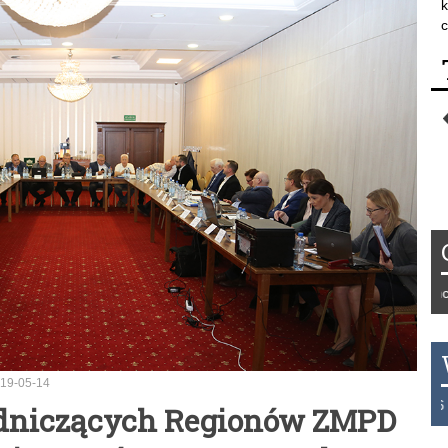
k
c
Tydzień 42/2019 r. Niemcy EUR 
19-05-14
THB 0.1126 USD 3.7236 AUD 2
dniczących Regionów ZMPD