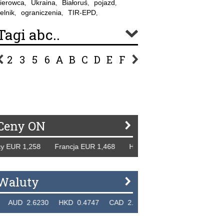
ierowca
Ukraina
Białoruś
pojazd
,
,
,
,
elnik
ograniczenia
TIR-EPD
,
,
,
Tagi abc..
2
3
5
6
A
B
C
D
E
F
G
H
I
J
K
L
Ł
P
R
S
Ś
T
U
V
W
Z
Ceny ON
1,258 Francja EUR 1,468 Hiszpania EUR 1,229 WB GBP 1,3
Waluty
.6230 HKD 0.4747 CAD 2.6581 NZD 2.1889 SGD 2.9048 