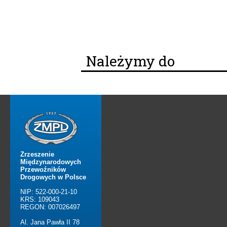
Należymy do
Zrzeszenie
Międzynarodowych
Przewoźników
Drogowych w Polsce
NIP: 522-000-21-10
KRS: 109043
REGON: 007026497
Al. Jana Pawła II 78