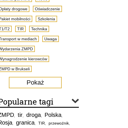
Opłaty drogowe
Oświadczenie
Pakiet mobilności
Szkolenia
T1/T2
TIR
Technika
Transport w mediach
Uwaga
Wydarzenia ZMPD
Wynagrodzenie kierowców
ZMPD w Brukseli
Pokaż
Popularne tagi
ZMPD
tir
droga
Polska
,
,
,
,
Rosja
granica
TIR
przewoźnik
,
,
,
,