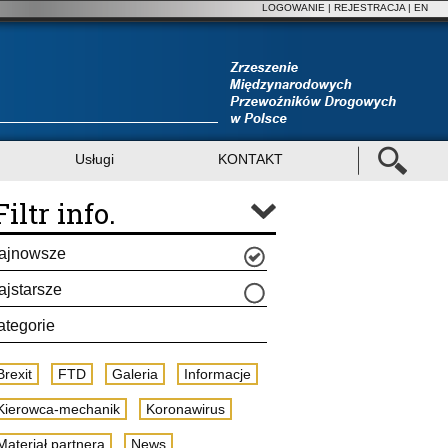
LOGOWANIE
|
REJESTRACJA
| EN
Usługi
KONTAKT
Filtr info.
ajnowsze
ajstarsze
ategorie
Brexit
FTD
Galeria
Informacje
Kierowca-mechanik
Koronawirus
Materiał partnera
News