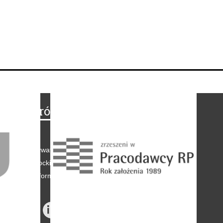
Na skróty
Regulamin
-
Polityka prywatności
-
Polityka coockies
-
Klauzule informacyjne
-
Reklama
-