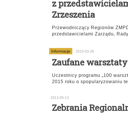
z przedstawiciela
Zrzeszenia
Przewodniczący Regionów ZMPD s
przedstawicielami Zarządu, Rady
Informacje
2015-03-26
Zaufane warsztat
Uczestnicy programu „100 warsz
2015 roku o spopularyzowaniu t
2013-05-13
Zebrania Regional