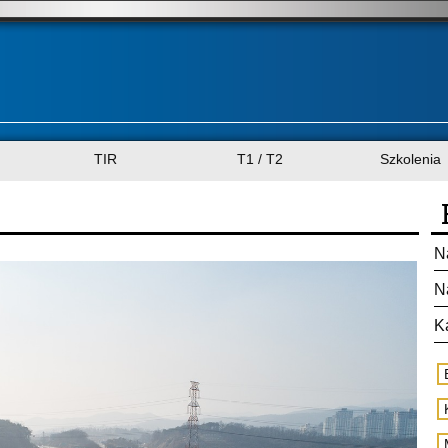
TIR
T1 / T2
Szkolenia
N
N
K