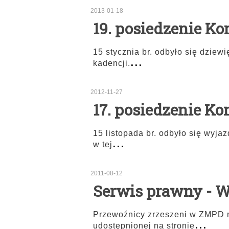
2013-01-18
19. posiedzenie Ko
15 stycznia br. odbyło się dziew
...
kadencji.
2012-11-27
17. posiedzenie Ko
15 listopada br. odbyło się wyj
...
w tej
2011-08-12
Serwis prawny - 
Przewoźnicy zrzeszeni w ZMPD m
...
udostępnionej na stronie