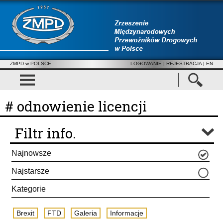
ZMPD w POLSCE
LOGOWANIE
|
REJESTRACJA
| EN
# odnowienie licencji
Filtr info.
Najnowsze
Najstarsze
Kategorie
Brexit
FTD
Galeria
Informacje