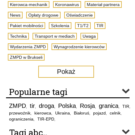
Kierowca-mechanik
Koronawirus
Materiał partnera
News
Opłaty drogowe
Oświadczenie
Pakiet mobilności
Szkolenia
T1/T2
TIR
Technika
Transport w mediach
Uwaga
Wydarzenia ZMPD
Wynagrodzenie kierowców
ZMPD w Brukseli
Pokaż
Popularne tagi
ZMPD
tir
droga
Polska
Rosja
granica
TIR
,
,
,
,
,
,
,
przewoźnik
kierowca
Ukraina
Białoruś
pojazd
celnik
,
,
,
,
,
,
ograniczenia
TIR-EPD
,
,
Tagi abc..