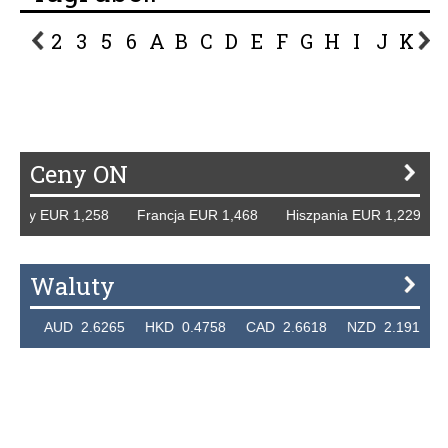
2
3
5
6
A
B
C
D
E
F
G
H
I
J
K
L
P
R
S
Ś
T
U
V
W
Z
Ceny ON
Niemcy EUR 1,258 Francja EUR 1,468 Hiszpania EUR 1,229
Waluty
324 AUD 2.6265 HKD 0.4758 CAD 2.6618 NZD 2.1914 S