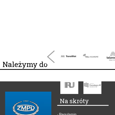
Należymy do
Na skróty
Regulamin
-