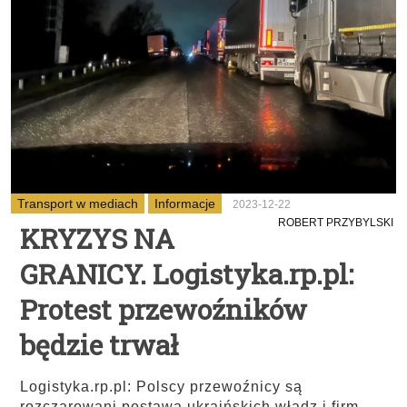
Transport w mediach
Informacje
2023-12-22
ROBERT PRZYBYLSKI
KRYZYS NA
GRANICY. Logistyka.rp.pl:
Protest przewoźników
będzie trwał
Logistyka.rp.pl: Polscy przewoźnicy są
rozczarowani postawą ukraińskich władz i firm.