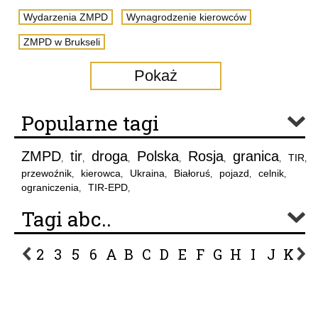
Wydarzenia ZMPD
Wynagrodzenie kierowców
ZMPD w Brukseli
Pokaż
Popularne tagi
ZMPD
tir
droga
Polska
Rosja
granica
TIR
,
,
,
,
,
,
,
przewoźnik
kierowca
Ukraina
Białoruś
pojazd
celnik
,
,
,
,
,
,
ograniczenia
TIR-EPD
,
,
Tagi abc..
2
3
5
6
A
B
C
D
E
F
G
H
I
J
K
L
P
R
S
Ś
T
U
V
W
Z