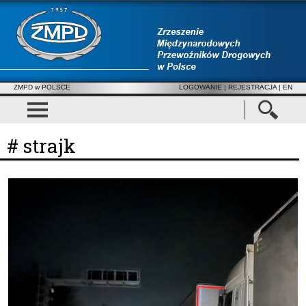
ZMPD w POLSCE
LOGOWANIE
|
REJESTRACJA
| EN
# strajk