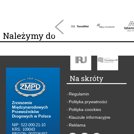
Należymy do
Na skróty
Regulamin
-
Polityka prywatności
-
Zrzeszenie
Międzynarodowych
Polityka coockies
-
Przewoźników
Drogowych w Polsce
Klauzule informacyjne
-
NIP: 522-000-21-10
Reklama
-
KRS: 109043
REGON: 007026497