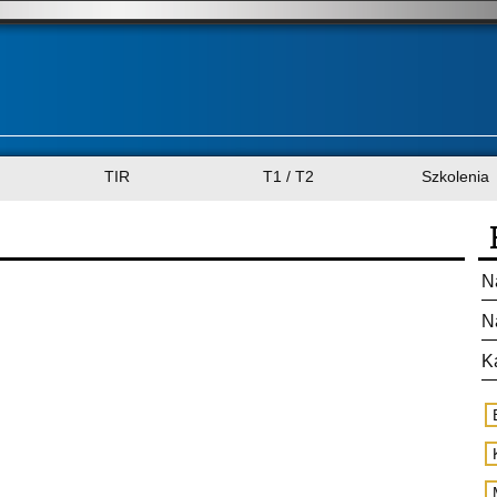
TIR
T1 / T2
Szkolenia
N
N
K