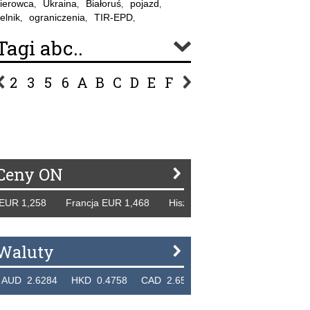
ierowca
Ukraina
Białoruś
pojazd
,
,
,
,
elnik
ograniczenia
TIR-EPD
,
,
,
Tagi abc..
2
3
5
6
A
B
C
D
E
F
G
H
I
J
K
L
Ł
P
R
S
Ś
T
U
V
W
Z
Ceny ON
R 1,258 Francja EUR 1,468 Hiszpania EUR 1,229 WB GBP 1
Waluty
 2.6284 HKD 0.4758 CAD 2.6526 NZD 2.1871 SGD 2.910