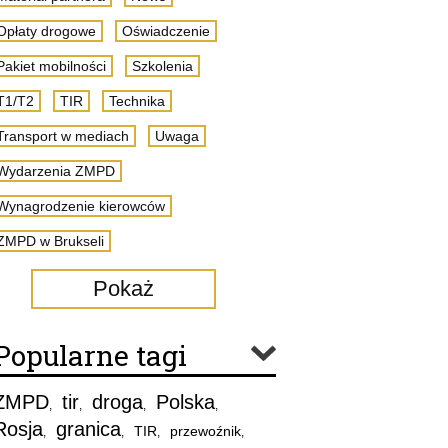
Opłaty drogowe
Oświadczenie
Pakiet mobilności
Szkolenia
T1/T2
TIR
Technika
Transport w mediach
Uwaga
Wydarzenia ZMPD
Wynagrodzenie kierowców
ZMPD w Brukseli
Pokaż
Popularne tagi
ZMPD
tir
droga
Polska
,
,
,
,
Rosja
granica
TIR
przewoźnik
,
,
,
,