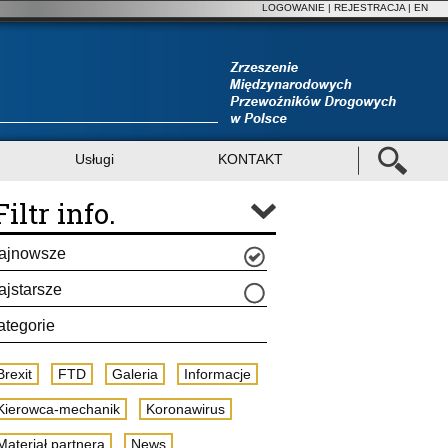
LOGOWANIE
|
REJESTRACJA
| EN
Usługi
KONTAKT
Filtr info.
ajnowsze
ajstarsze
ategorie
Brexit
FTD
Galeria
Informacje
Kierowca-mechanik
Koronawirus
Materiał partnera
News