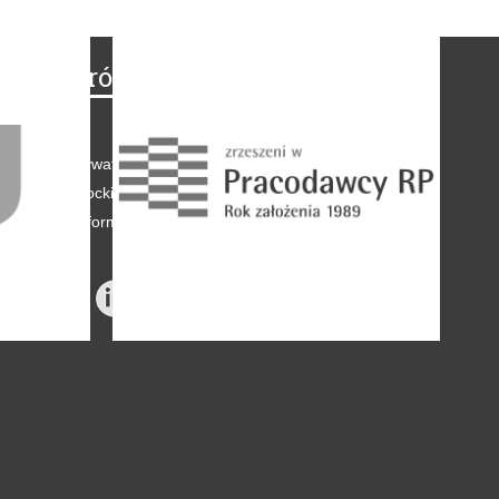
Na skróty
Regulamin
-
Polityka prywatności
-
Polityka coockies
-
Klauzule informacyjne
-
Reklama
-