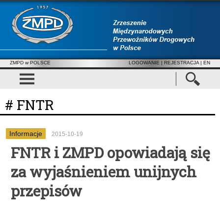
ZMPD w POLSCE
LOGOWANIE
|
REJESTRACJA
| EN
# FNTR
Informacje
2015-10-19
FNTR i ZMPD opowiadają się
za wyjaśnieniem unijnych
przepisów