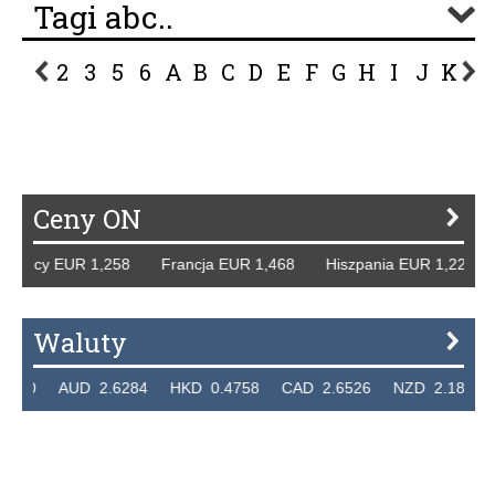
Tagi abc..
2
3
5
6
A
B
C
D
E
F
G
H
I
J
K
L
P
R
S
Ś
T
U
V
W
Z
Ceny ON
emcy EUR 1,258 Francja EUR 1,468 Hiszpania EUR 1,229 W
Waluty
20 AUD 2.6284 HKD 0.4758 CAD 2.6526 NZD 2.1871 SGD