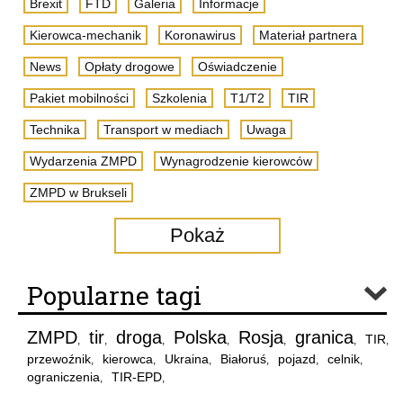
Brexit
FTD
Galeria
Informacje
Kierowca-mechanik
Koronawirus
Materiał partnera
News
Opłaty drogowe
Oświadczenie
Pakiet mobilności
Szkolenia
T1/T2
TIR
Technika
Transport w mediach
Uwaga
Wydarzenia ZMPD
Wynagrodzenie kierowców
ZMPD w Brukseli
Pokaż
Popularne tagi
ZMPD
tir
droga
Polska
Rosja
granica
TIR
,
,
,
,
,
,
,
przewoźnik
kierowca
Ukraina
Białoruś
pojazd
celnik
,
,
,
,
,
,
ograniczenia
TIR-EPD
,
,