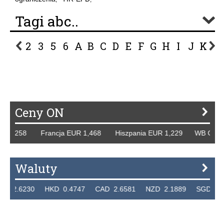
Tagi abc..
2
3
5
6
A
B
C
D
E
F
G
H
I
J
K
L
P
R
S
Ś
T
U
V
W
Z
Ceny ON
,258 Francja EUR 1,468 Hiszpania EUR 1,229 WB GBP 1,31
Waluty
6230 HKD 0.4747 CAD 2.6581 NZD 2.1889 SGD 2.9048 E