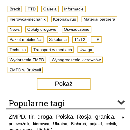
Brexit
FTD
Galeria
Informacje
Kierowca-mechanik
Koronawirus
Materiał partnera
News
Opłaty drogowe
Oświadczenie
Pakiet mobilności
Szkolenia
T1/T2
TIR
Technika
Transport w mediach
Uwaga
Wydarzenia ZMPD
Wynagrodzenie kierowców
ZMPD w Brukseli
Pokaż
Popularne tagi
ZMPD
tir
droga
Polska
Rosja
granica
TIR
,
,
,
,
,
,
,
przewoźnik
kierowca
Ukraina
Białoruś
pojazd
celnik
,
,
,
,
,
,
ograniczenia
TIR-EPD
,
,