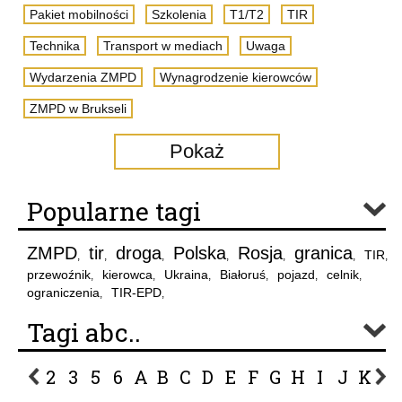
Pakiet mobilności
Szkolenia
T1/T2
TIR
Technika
Transport w mediach
Uwaga
Wydarzenia ZMPD
Wynagrodzenie kierowców
ZMPD w Brukseli
Pokaż
Popularne tagi
ZMPD
tir
droga
Polska
Rosja
granica
TIR
,
,
,
,
,
,
,
przewoźnik
kierowca
Ukraina
Białoruś
pojazd
celnik
,
,
,
,
,
,
ograniczenia
TIR-EPD
,
,
Tagi abc..
2
3
5
6
A
B
C
D
E
F
G
H
I
J
K
L