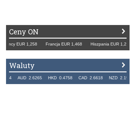
P
R
S
Ś
T
U
V
W
Z
Ceny ON
 Niemcy EUR 1,258 Francja EUR 1,468 Hiszpania EUR 1,22
Waluty
.7324 AUD 2.6265 HKD 0.4758 CAD 2.6618 NZD 2.1914 