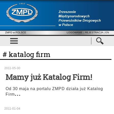
ZMPD w POLSCE
LOGOWANIE
|
REJESTRACJA
| EN
# katalog firm
2011-05-30
Mamy już Katalog Firm!
Od 30 maja na portalu ZMPD działa już Katalog
...
Firm
2011-01-04