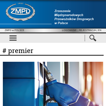
ZMPD w POLSCE
LOGOWANIE
|
REJESTRACJA
| EN
# premier