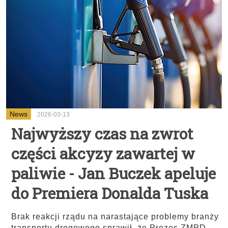
News
2026-03-13
Najwyższy czas na zwrot
części akcyzy zawartej w
paliwie - Jan Buczek apeluje
do Premiera Donalda Tuska
Brak reakcji rządu na narastające problemy branży
transportu drogowego sprawił, że Prezes ZMPD