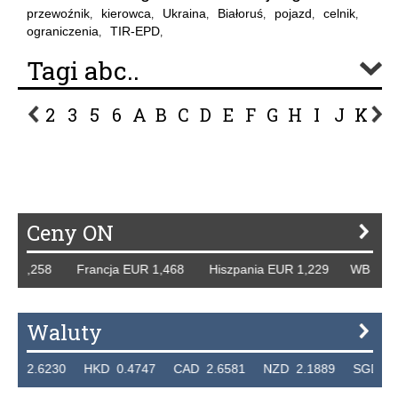
przewoźnik
kierowca
Ukraina
Białoruś
pojazd
celnik
,
,
,
,
,
,
ograniczenia
TIR-EPD
,
,
Tagi abc..
2
3
5
6
A
B
C
D
E
F
G
H
I
J
K
L
P
R
S
Ś
T
U
V
W
Z
Ceny ON
 1,258 Francja EUR 1,468 Hiszpania EUR 1,229 WB GBP 1,
Waluty
.6230 HKD 0.4747 CAD 2.6581 NZD 2.1889 SGD 2.9048