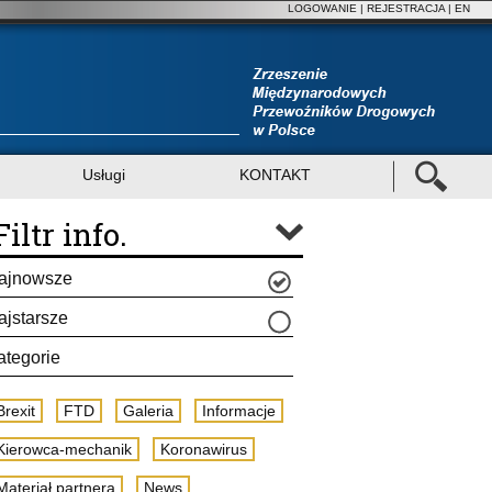
LOGOWANIE
|
REJESTRACJA
| EN
Usługi
KONTAKT
Filtr info.
ajnowsze
ajstarsze
ategorie
Brexit
FTD
Galeria
Informacje
Kierowca-mechanik
Koronawirus
Materiał partnera
News