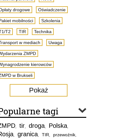
Opłaty drogowe
Oświadczenie
Pakiet mobilności
Szkolenia
T1/T2
TIR
Technika
Transport w mediach
Uwaga
Wydarzenia ZMPD
Wynagrodzenie kierowców
ZMPD w Brukseli
Pokaż
Popularne tagi
ZMPD
tir
droga
Polska
,
,
,
,
Rosja
granica
TIR
przewoźnik
,
,
,
,