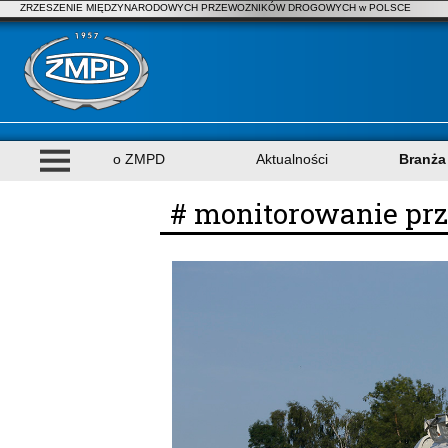
ZRZESZENIE MIĘDZYNARODOWYCH PRZEWOZNIKÓW DROGOWYCH w POLSCE
o ZMPD
Aktualności
Branża
# monitorowanie p