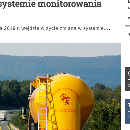
 systemie monitorowania
k
c
...
ia 2019 r. wejdzie w życie zmiana w systemie
Tydzień 42/2019 r. Niemcy EUR 1,258 F
THB 0.1123 USD 3.7320 AUD 2.6284 H