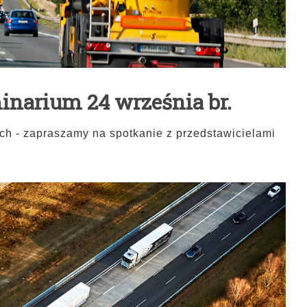
narium 24 września br.
h - zapraszamy na spotkanie z przedstawicielami