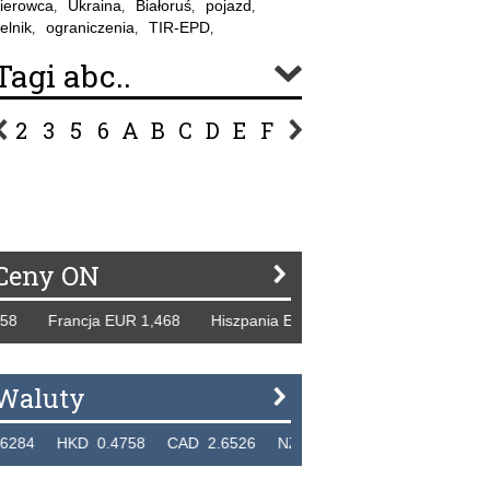
ierowca
Ukraina
Białoruś
pojazd
,
,
,
,
elnik
ograniczenia
TIR-EPD
,
,
,
Tagi abc..
2
3
5
6
A
B
C
D
E
F
G
H
I
J
K
L
Ł
P
R
S
Ś
T
U
V
W
Z
Ceny ON
rancja EUR 1,468 Hiszpania EUR 1,229 WB GBP 1,318 Rosj
Waluty
KD 0.4758 CAD 2.6526 NZD 2.1871 SGD 2.9103 EUR 4.