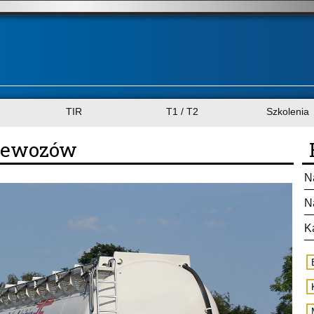
TIR
T1 / T2
Szkolenia
rzewozów
N
N
K