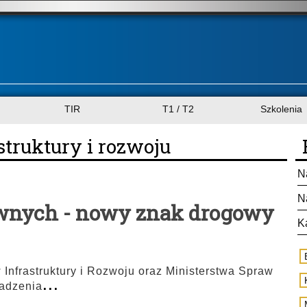
TIR
T1 / T2
Szkolenia
struktury i rozwoju
N
N
awnych - nowy znak drogowy
K
 Infrastruktury i Rozwoju oraz Ministerstwa Spraw
...
adzenia