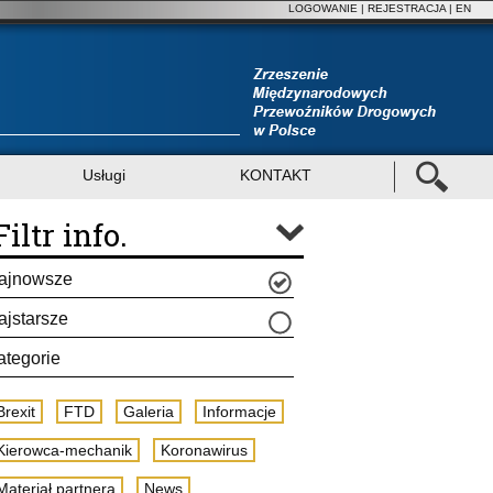
LOGOWANIE
|
REJESTRACJA
| EN
Usługi
KONTAKT
Filtr info.
ajnowsze
ajstarsze
ategorie
Brexit
FTD
Galeria
Informacje
Kierowca-mechanik
Koronawirus
Materiał partnera
News