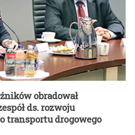
oźników obradował
espół ds. rozwoju
 transportu drogowego