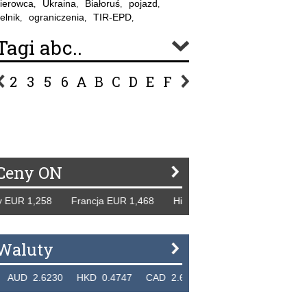
ierowca
Ukraina
Białoruś
pojazd
,
,
,
,
elnik
ograniczenia
TIR-EPD
,
,
,
Tagi abc..
2
3
5
6
A
B
C
D
E
F
G
H
I
J
K
L
Ł
P
R
S
Ś
T
U
V
W
Z
Ceny ON
,258 Francja EUR 1,468 Hiszpania EUR 1,229 WB GBP 1,318
Waluty
230 HKD 0.4747 CAD 2.6581 NZD 2.1889 SGD 2.9048 E