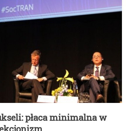
kseli: płaca minimalna w
tekcjonizm