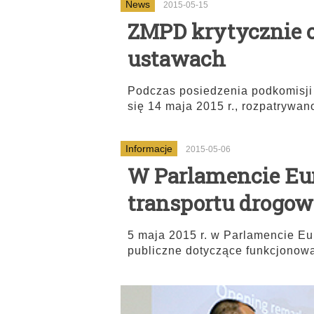
News
2015-05-15
ZMPD krytycznie o
ustawach
Podczas posiedzenia podkomisji n
się 14 maja 2015 r., rozpatrywa
Informacje
2015-05-06
W Parlamencie Eu
transportu drogo
5 maja 2015 r. w Parlamencie E
publiczne dotyczące funkcjonowa