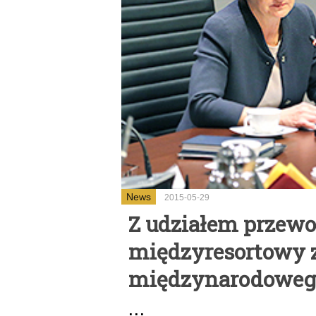
News
2015-05-29
Z udziałem przew
międzyresortowy z
międzynarodowego
...