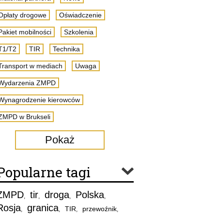
Opłaty drogowe
Oświadczenie
Pakiet mobilności
Szkolenia
T1/T2
TIR
Technika
Transport w mediach
Uwaga
Wydarzenia ZMPD
Wynagrodzenie kierowców
ZMPD w Brukseli
Pokaż
Popularne tagi
ZMPD
tir
droga
Polska
,
,
,
,
Rosja
granica
TIR
przewoźnik
,
,
,
,