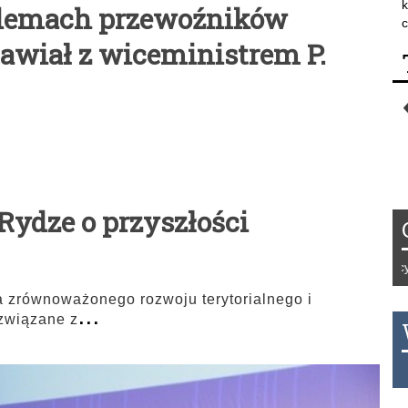
k
blemach przewoźników
c
wiał z wiceministrem P.
Rydze o przyszłości
Tydzień 42/2019 r. Niemcy EUR 1
 zrównoważonego rozwoju terytorialnego i
...
 związane z
THB 0.1126 USD 3.7236 AUD 2.6