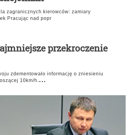
dla zagranicznych kierowców: zamiary
nek Pracując nad popr
najmniejsze przekroczenie
zwoju zdementowało informację o zniesieniu
...
noszącej 10km/h.