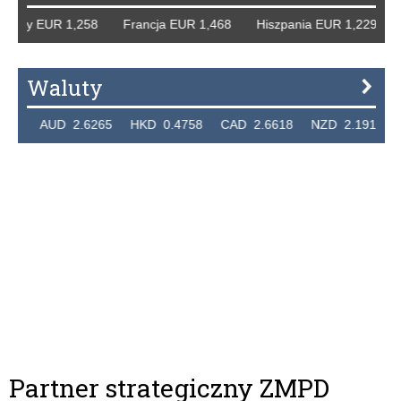
mcy EUR 1,258 Francja EUR 1,468 Hiszpania EUR 1,229 WB
Waluty
4 AUD 2.6265 HKD 0.4758 CAD 2.6618 NZD 2.1914 SGD
Partner strategiczny ZMPD