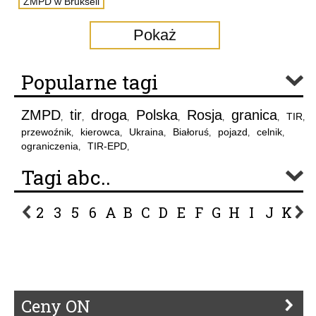
ZMPD w Brukseli
Pokaż
Popularne tagi
ZMPD
tir
droga
Polska
Rosja
granica
TIR
,
,
,
,
,
,
,
przewoźnik
kierowca
Ukraina
Białoruś
pojazd
celnik
,
,
,
,
,
,
ograniczenia
TIR-EPD
,
,
Tagi abc..
2
3
5
6
A
B
C
D
E
F
G
H
I
J
K
L
P
R
S
Ś
T
U
V
W
Z
Ceny ON