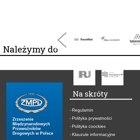
Należymy do
Na skróty
Regulamin
-
Polityka prywatności
-
Zrzeszenie
Międzynarodowych
Polityka coockies
-
Przewoźników
Drogowych w Polsce
Klauzule informacyjne
-