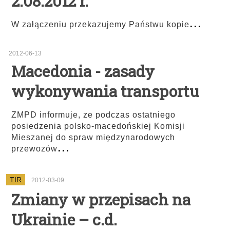
2.08.2012 r.
...
W załączeniu przekazujemy Państwu kopie
2012-06-13
Macedonia - zasady
wykonywania transportu
ZMPD informuje, ze podczas ostatniego
posiedzenia polsko-macedońskiej Komisji
Mieszanej do spraw międzynarodowych
...
przewozów
TIR
2012-03-09
Zmiany w przepisach na
Ukrainie – c.d.