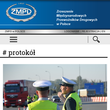
ZMPD w POLSCE
LOGOWANIE
|
REJESTRACJA
| EN
# protokół