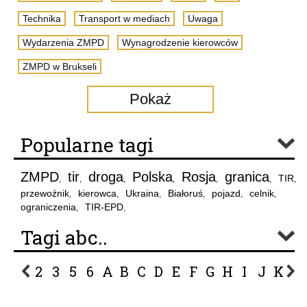
Technika
Transport w mediach
Uwaga
Wydarzenia ZMPD
Wynagrodzenie kierowców
ZMPD w Brukseli
Pokaż
Popularne tagi
ZMPD
tir
droga
Polska
Rosja
granica
TIR
,
,
,
,
,
,
,
przewoźnik
kierowca
Ukraina
Białoruś
pojazd
celnik
,
,
,
,
,
,
ograniczenia
TIR-EPD
,
,
Tagi abc..
2
3
5
6
A
B
C
D
E
F
G
H
I
J
K
L
P
R
S
Ś
T
U
V
W
Z