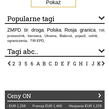
Pokaż
Popularne tagi
ZMPD
tir
droga
Polska
Rosja
granica
TIR
,
,
,
,
,
,
,
przewoźnik
kierowca
Ukraina
Białoruś
pojazd
celnik
,
,
,
,
,
,
ograniczenia
TIR-EPD
,
,
Tagi abc..
2
3
5
6
A
B
C
D
E
F
G
H
I
J
K
L
P
R
S
Ś
T
U
V
W
Z
Ceny ON
cy EUR 1,258 Francja EUR 1,468 Hiszpania EUR 1,229 WB 