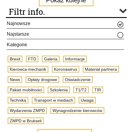
Pokaż kolejne
Filtr info.
Najnowsze
Najstarsze
Kategorie
Brexit
FTD
Galeria
Informacje
Kierowca-mechanik
Koronawirus
Materiał partnera
News
Opłaty drogowe
Oświadczenie
Pakiet mobilności
Szkolenia
T1/T2
TIR
Technika
Transport w mediach
Uwaga
Wydarzenia ZMPD
Wynagrodzenie kierowców
ZMPD w Brukseli