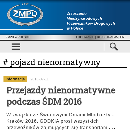
ZMPD w POLSCE
LOGOWANIE
|
REJESTRACJA
| EN
# pojazd nienormatywny
Informacje
2016-07-11
Przejazdy nienormatywne
podczas ŚDM 2016
W związku ze Światowymi Dniami Młodzieży -
Kraków 2016, GDDKiA prosi wszystkich
...
przewoźników zajmujących się transportami