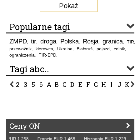
Pokaż
Popularne tagi
ZMPD
tir
droga
Polska
Rosja
granica
TIR
,
,
,
,
,
,
,
przewoźnik
kierowca
Ukraina
Białoruś
pojazd
celnik
,
,
,
,
,
,
ograniczenia
TIR-EPD
,
,
Tagi abc..
2
3
5
6
A
B
C
D
E
F
G
H
I
J
K
L
P
R
S
Ś
T
U
V
W
Z
Ceny ON
 EUR 1,258 Francja EUR 1,468 Hiszpania EUR 1,229 WB GB