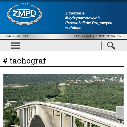
ZMPD w POLSCE
LOGOWANIE
|
REJESTRACJA
| EN
# tachograf