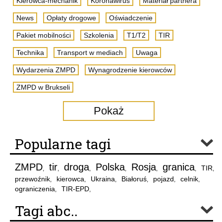
Kierowca-mechanik
Koronawirus
Materiał partnera
News
Opłaty drogowe
Oświadczenie
Pakiet mobilności
Szkolenia
T1/T2
TIR
Technika
Transport w mediach
Uwaga
Wydarzenia ZMPD
Wynagrodzenie kierowców
ZMPD w Brukseli
Pokaż
Popularne tagi
ZMPD
tir
droga
Polska
Rosja
granica
TIR
,
,
,
,
,
,
,
przewoźnik
kierowca
Ukraina
Białoruś
pojazd
celnik
,
,
,
,
,
,
ograniczenia
TIR-EPD
,
,
Tagi abc..