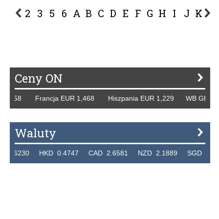
2
3
5
6
A
B
C
D
E
F
G
H
I
J
K
L
P
R
S
Ś
T
U
V
W
Z
Ceny ON
58 Francja EUR 1,468 Hiszpania EUR 1,229 WB GBP 1,318 
Waluty
30 HKD 0.4747 CAD 2.6581 NZD 2.1889 SGD 2.9048 EUR