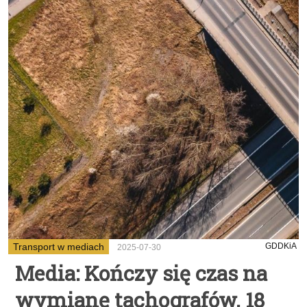
Transport w mediach
GDDKiA
2025-07-30
Media: Kończy się czas na
wymianę tachografów. 18