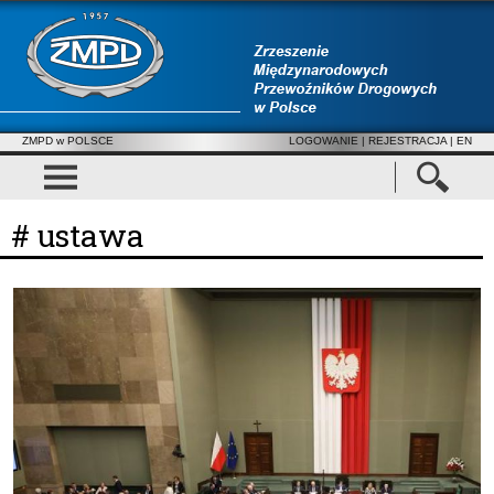
ZMPD w POLSCE
LOGOWANIE
|
REJESTRACJA
| EN
# ustawa