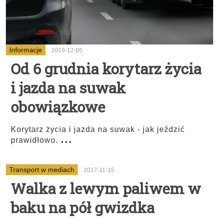
Informacje
2019-12-05
Od 6 grudnia korytarz życia
i jazda na suwak
obowiązkowe
Korytarz życia i jazda na suwak - jak jeździć
...
prawidłowo.
Transport w mediach
2017-11-15
Walka z lewym paliwem w
baku na pół gwizdka