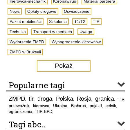
Kierowca-mechanik
Koronawirus
Materiał partnera
News
Opłaty drogowe
Oświadczenie
Pakiet mobilności
Szkolenia
T1/T2
TIR
Technika
Transport w mediach
Uwaga
Wydarzenia ZMPD
Wynagrodzenie kierowców
ZMPD w Brukseli
Pokaż
Popularne tagi
ZMPD
tir
droga
Polska
Rosja
granica
TIR
,
,
,
,
,
,
,
przewoźnik
kierowca
Ukraina
Białoruś
pojazd
celnik
,
,
,
,
,
,
ograniczenia
TIR-EPD
,
,
Tagi abc..