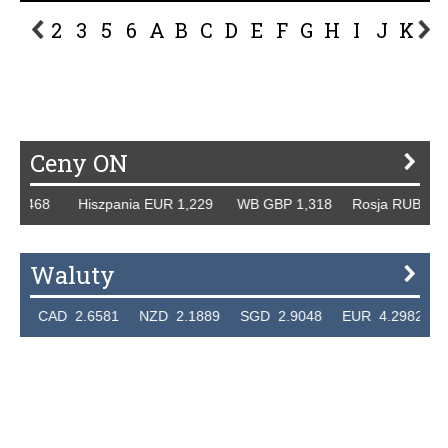
2
3
5
6
A
B
C
D
E
F
G
H
I
J
K
L
P
R
S
Ś
T
U
V
W
Z
Ceny ON
1,468 Hiszpania EUR 1,229 WB GBP 1,318 Rosja RUB 46,150
Waluty
CAD 2.6581 NZD 2.1889 SGD 2.9048 EUR 4.2982 HUF 0.