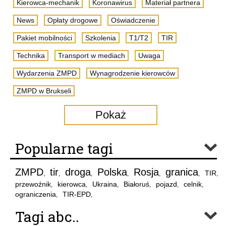
Kierowca-mechanik
Koronawirus
Materiał partnera
News
Opłaty drogowe
Oświadczenie
Pakiet mobilności
Szkolenia
T1/T2
TIR
Technika
Transport w mediach
Uwaga
Wydarzenia ZMPD
Wynagrodzenie kierowców
ZMPD w Brukseli
Pokaż
Popularne tagi
ZMPD
tir
droga
Polska
Rosja
granica
TIR
,
,
,
,
,
,
,
przewoźnik
kierowca
Ukraina
Białoruś
pojazd
celnik
,
,
,
,
,
,
ograniczenia
TIR-EPD
,
,
Tagi abc..