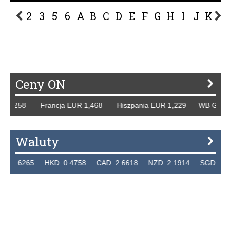
2
3
5
6
A
B
C
D
E
F
G
H
I
J
K
L
P
R
S
Ś
T
U
V
W
Z
Ceny ON
58 Francja EUR 1,468 Hiszpania EUR 1,229 WB GBP 1,318 
Waluty
65 HKD 0.4758 CAD 2.6618 NZD 2.1914 SGD 2.9123 EU