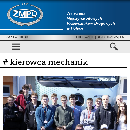
ZMPD w POLSCE
LOGOWANIE
|
REJESTRACJA
| EN
# kierowca mechanik