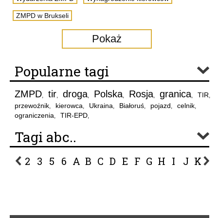
ZMPD w Brukseli
Pokaż
Popularne tagi
ZMPD
tir
droga
Polska
Rosja
granica
TIR
,
,
,
,
,
,
,
przewoźnik
kierowca
Ukraina
Białoruś
pojazd
celnik
,
,
,
,
,
,
ograniczenia
TIR-EPD
,
,
Tagi abc..
2
3
5
6
A
B
C
D
E
F
G
H
I
J
K
L
P
R
S
Ś
T
U
V
W
Z