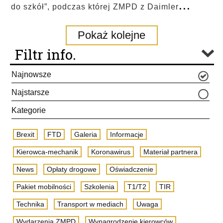
...
do szkół”, podczas której ZMPD z Daimler
Pokaż kolejne
Filtr info.
Najnowsze
Najstarsze
Kategorie
Brexit
FTD
Galeria
Informacje
Kierowca-mechanik
Koronawirus
Materiał partnera
News
Opłaty drogowe
Oświadczenie
Pakiet mobilności
Szkolenia
T1/T2
TIR
Technika
Transport w mediach
Uwaga
Wydarzenia ZMPD
Wynagrodzenie kierowców