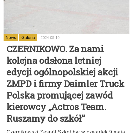
News
Galeria
2024-05-10
CZERNIKOWO. Za nami
kolejna odsłona letniej
edycji ogólnopolskiej akcji
ZMPD i firmy Daimler Truck
Polska promującej zawód
kierowcy „Actros Team.
Ruszamy do szkół”
Czernikowski Zespół Szkół był w czwartek 9 maja