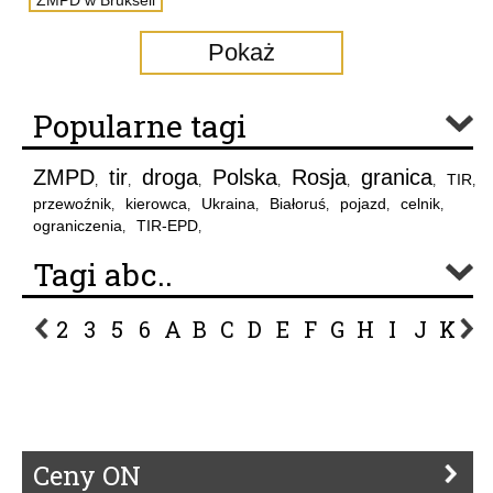
ZMPD w Brukseli
Pokaż
Popularne tagi
ZMPD
tir
droga
Polska
Rosja
granica
TIR
,
,
,
,
,
,
,
przewoźnik
kierowca
Ukraina
Białoruś
pojazd
celnik
,
,
,
,
,
,
ograniczenia
TIR-EPD
,
,
Tagi abc..
2
3
5
6
A
B
C
D
E
F
G
H
I
J
K
L
P
R
S
Ś
T
U
V
W
Z
Ceny ON