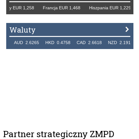
mcy EUR 1,258 Francja EUR 1,468 Hiszpania EUR 1,229 WB
Waluty
4 AUD 2.6265 HKD 0.4758 CAD 2.6618 NZD 2.1914 SGD
Partner strategiczny ZMPD