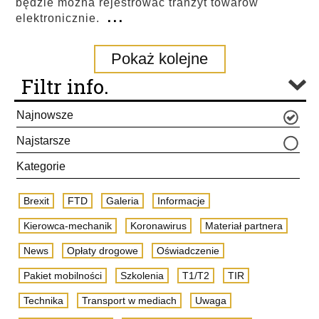
będzie można rejestrować tranzyt towarów
...
elektronicznie.
Pokaż kolejne
Filtr info.
Najnowsze
Najstarsze
Kategorie
Brexit
FTD
Galeria
Informacje
Kierowca-mechanik
Koronawirus
Materiał partnera
News
Opłaty drogowe
Oświadczenie
Pakiet mobilności
Szkolenia
T1/T2
TIR
Technika
Transport w mediach
Uwaga