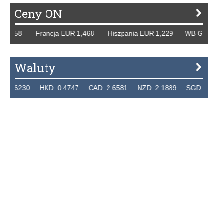
Ceny ON
258 Francja EUR 1,468 Hiszpania EUR 1,229 WB GBP 1,318
Waluty
230 HKD 0.4747 CAD 2.6581 NZD 2.1889 SGD 2.9048 EU