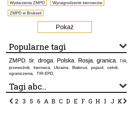
Wydarzenia ZMPD
Wynagrodzenie kierowców
ZMPD w Brukseli
Pokaż
Popularne tagi
ZMPD
tir
droga
Polska
Rosja
granica
TIR
,
,
,
,
,
,
,
przewoźnik
kierowca
Ukraina
Białoruś
pojazd
celnik
,
,
,
,
,
,
ograniczenia
TIR-EPD
,
,
Tagi abc..
2
3
5
6
A
B
C
D
E
F
G
H
I
J
K
L
P
R
S
Ś
T
U
V
W
Z