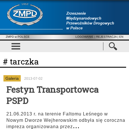
ZMPD w POLSCE
LOGOWANIE
|
REJESTRACJA
| EN
# tarczka
Galeria
2013-07-02
Festyn Transportowca
PSPD
21.06.2013 r. na terenie Faltomu Leśnego w
Nowym Dworze Wejherowskim odbyła się coroczna
...
impreza organizowana przez