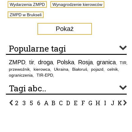
Wydarzenia ZMPD
Wynagrodzenie kierowców
ZMPD w Brukseli
Pokaż
Popularne tagi
ZMPD
tir
droga
Polska
Rosja
granica
TIR
,
,
,
,
,
,
,
przewoźnik
kierowca
Ukraina
Białoruś
pojazd
celnik
,
,
,
,
,
,
ograniczenia
TIR-EPD
,
,
Tagi abc..
2
3
5
6
A
B
C
D
E
F
G
H
I
J
K
L
P
R
S
Ś
T
U
V
W
Z