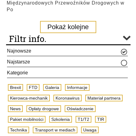
Międzynarodowych Przewoźników Drogowych w
Po
Pokaż kolejne
Filtr info.
Najnowsze
Najstarsze
Kategorie
Brexit
FTD
Galeria
Informacje
Kierowca-mechanik
Koronawirus
Materiał partnera
News
Opłaty drogowe
Oświadczenie
Pakiet mobilności
Szkolenia
T1/T2
TIR
Technika
Transport w mediach
Uwaga