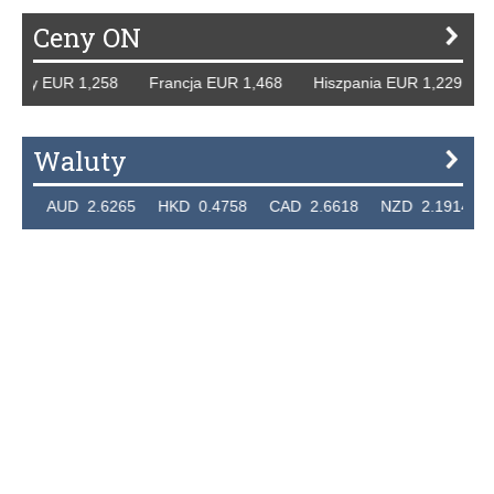
Ceny ON
mcy EUR 1,258 Francja EUR 1,468 Hiszpania EUR 1,229 WB
Waluty
4 AUD 2.6265 HKD 0.4758 CAD 2.6618 NZD 2.1914 SGD 