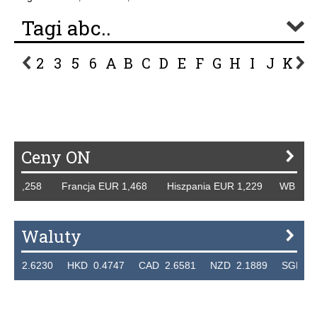
Tagi abc..
2
3
5
6
A
B
C
D
E
F
G
H
I
J
K
L
P
R
S
Ś
T
U
V
W
Z
Ceny ON
R 1,258 Francja EUR 1,468 Hiszpania EUR 1,229 WB GBP 1
Waluty
2.6230 HKD 0.4747 CAD 2.6581 NZD 2.1889 SGD 2.904