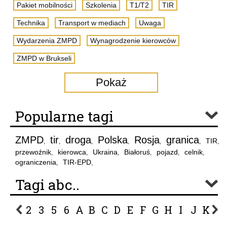
Pakiet mobilności
Szkolenia
T1/T2
TIR
Technika
Transport w mediach
Uwaga
Wydarzenia ZMPD
Wynagrodzenie kierowców
ZMPD w Brukseli
Pokaż
Popularne tagi
ZMPD
tir
droga
Polska
Rosja
granica
TIR
,
,
,
,
,
,
,
przewoźnik
kierowca
Ukraina
Białoruś
pojazd
celnik
,
,
,
,
,
,
ograniczenia
TIR-EPD
,
,
Tagi abc..
2
3
5
6
A
B
C
D
E
F
G
H
I
J
K
L