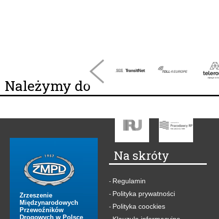
Należymy do
Na skróty
Regulamin
-
Polityka prywatności
-
Zrzeszenie
Międzynarodowych
Polityka coockies
-
Przewoźników
Drogowych w Polsce