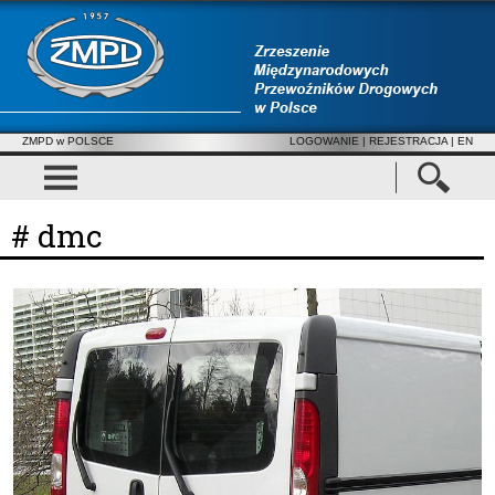
ZMPD w POLSCE
LOGOWANIE
|
REJESTRACJA
| EN
# dmc