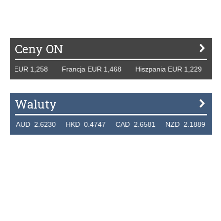
P
R
S
Ś
T
U
V
W
Z
Ceny ON
y EUR 1,258 Francja EUR 1,468 Hiszpania EUR 1,229 WB G
Waluty
AUD 2.6230 HKD 0.4747 CAD 2.6581 NZD 2.1889 SGD 2