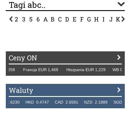
Tagi abc..
2
3
5
6
A
B
C
D
E
F
G
H
I
J
K
L
P
R
S
Ś
T
U
V
W
Z
Ceny ON
1,258 Francja EUR 1,468 Hiszpania EUR 1,229 WB GBP 1,3
Waluty
6230 HKD 0.4747 CAD 2.6581 NZD 2.1889 SGD 2.9048 