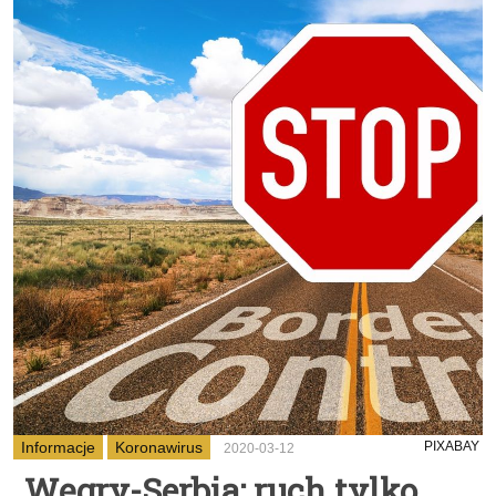
Informacje
Koronawirus
PIXABAY
2020-03-12
Węgry-Serbia: ruch tylko