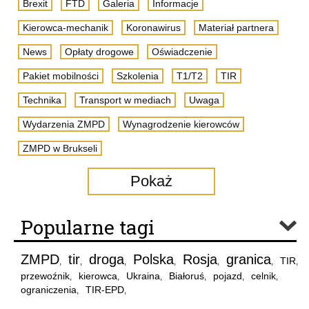
Brexit
FTD
Galeria
Informacje
Kierowca-mechanik
Koronawirus
Materiał partnera
News
Opłaty drogowe
Oświadczenie
Pakiet mobilności
Szkolenia
T1/T2
TIR
Technika
Transport w mediach
Uwaga
Wydarzenia ZMPD
Wynagrodzenie kierowców
ZMPD w Brukseli
Pokaż
Popularne tagi
ZMPD
tir
droga
Polska
Rosja
granica
TIR
,
,
,
,
,
,
,
przewoźnik
kierowca
Ukraina
Białoruś
pojazd
celnik
,
,
,
,
,
,
ograniczenia
TIR-EPD
,
,