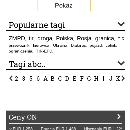
Pokaż
Popularne tagi
ZMPD
tir
droga
Polska
Rosja
granica
TIR
,
,
,
,
,
,
,
przewoźnik
kierowca
Ukraina
Białoruś
pojazd
celnik
,
,
,
,
,
,
ograniczenia
TIR-EPD
,
,
Tagi abc..
2
3
5
6
A
B
C
D
E
F
G
H
I
J
K
L
P
R
S
Ś
T
U
V
W
Z
Ceny ON
emcy EUR 1,258 Francja EUR 1,468 Hiszpania EUR 1,229 W