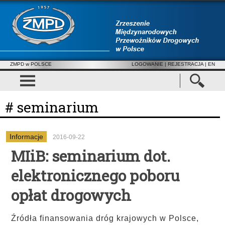
ZMPD w POLSCE
LOGOWANIE
|
REJESTRACJA
| EN
# seminarium
Informacje
2016-09-22
MIiB: seminarium dot.
elektronicznego poboru
opłat drogowych
Źródła finansowania dróg krajowych w Polsce,