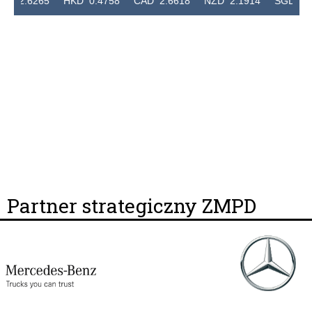
265 HKD 0.4758 CAD 2.6618 NZD 2.1914 SGD 2.9123 E
Partner strategiczny ZMPD