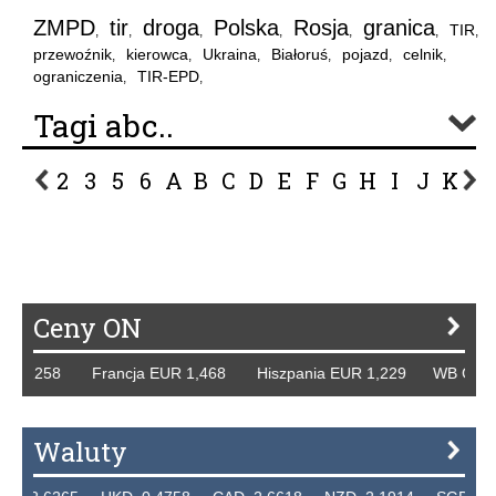
ZMPD
tir
droga
Polska
Rosja
granica
TIR
,
,
,
,
,
,
,
przewoźnik
kierowca
Ukraina
Białoruś
pojazd
celnik
,
,
,
,
,
,
ograniczenia
TIR-EPD
,
,
Tagi abc..
2
3
5
6
A
B
C
D
E
F
G
H
I
J
K
L
P
R
S
Ś
T
U
V
W
Z
Ceny ON
,258 Francja EUR 1,468 Hiszpania EUR 1,229 WB GBP 1,31
Waluty