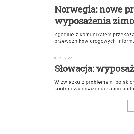
Norwegia: nowe pr
wyposażenia zim
Zgodnie z komunikatem przekaza
przewoźników drogowych informu
2013-07-22
Słowacja: wyposa
W związku z problemami polskic
kontroli wyposażenia samochod