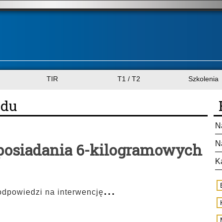
TIR
T1 / T2
Szkolenia
zdu
N
N
posiadania 6-kilogramowych
K
...
odpowiedzi na interwencję