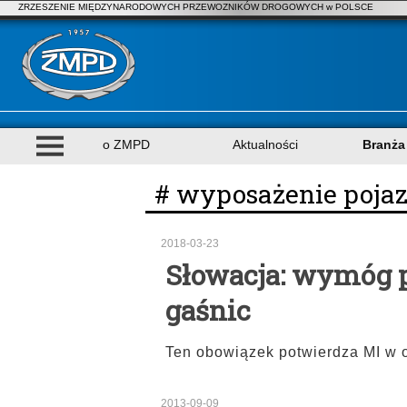
ZRZESZENIE MIĘDZYNARODOWYCH PRZEWOZNIKÓW DROGOWYCH w POLSCE
o ZMPD
Aktualności
Branża
# wyposażenie poja
2018-03-23
Słowacja: wymóg 
gaśnic
Ten obowiązek potwierdza MI w 
2013-09-09