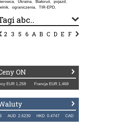
ierowca
Ukraina
Białoruś
pojazd
,
,
,
,
elnik
ograniczenia
TIR-EPD
,
,
,
Tagi abc..
2
3
5
6
A
B
C
D
E
F
G
H
I
J
K
L
Ł
P
R
S
Ś
T
U
V
W
Z
Ceny ON
 EUR 1,258 Francja EUR 1,468 Hiszpania EUR 1,229 WB GB
Waluty
UD 2.6230 HKD 0.4747 CAD 2.6581 NZD 2.1889 SGD 2.