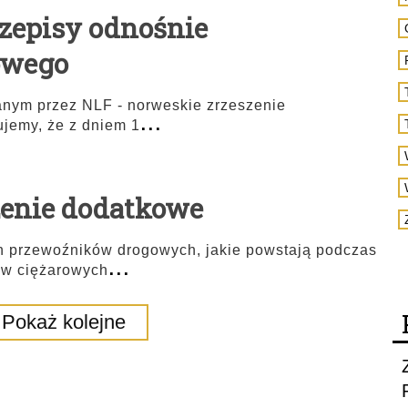
zepisy odnośnie
owego
nym przez NLF - norweskie zrzeszenie
...
jemy, że z dniem 1
żenie dodatkowe
h przewoźników drogowych, jakie powstają podczas
...
ów ciężarowych
Pokaż kolejne