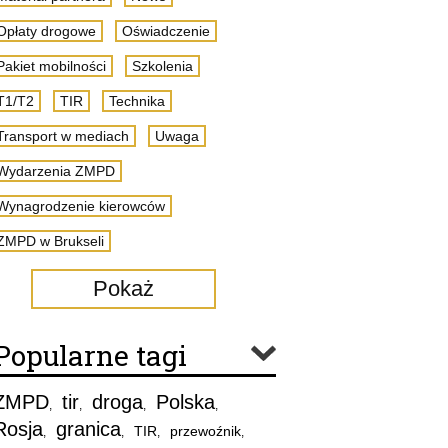
Opłaty drogowe
Oświadczenie
Pakiet mobilności
Szkolenia
T1/T2
TIR
Technika
Transport w mediach
Uwaga
Wydarzenia ZMPD
Wynagrodzenie kierowców
ZMPD w Brukseli
Pokaż
Popularne tagi
ZMPD
tir
droga
Polska
,
,
,
,
Rosja
granica
TIR
przewoźnik
,
,
,
,