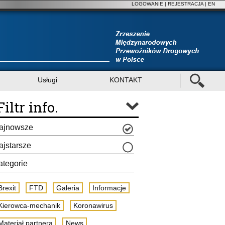
LOGOWANIE
|
REJESTRACJA
| EN
Usługi
KONTAKT
Filtr info.
ajnowsze
ajstarsze
ategorie
Brexit
FTD
Galeria
Informacje
Kierowca-mechanik
Koronawirus
Materiał partnera
News