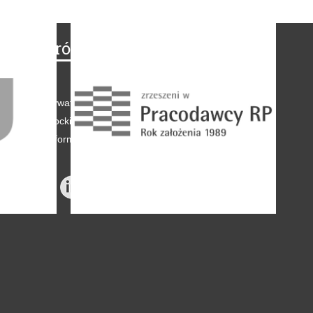
Na skróty
Regulamin
-
Polityka prywatności
-
Polityka coockies
-
Klauzule informacyjne
-
Reklama
-