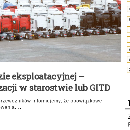
ie eksploatacyjnej –
acji w starostwie lub GITD
 przewoźników informujemy, że obowiązkowe
...
owania