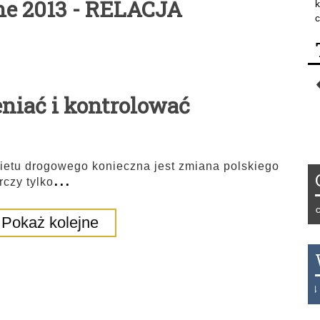
ne 2013 - RELACJA
k
c
niać i kontrolować
ietu drogowego konieczna jest zmiana polskiego
...
rczy tylko
Tydzień 42/2019 r. Niemcy 
Pokaż kolejne
THB 0.1129 USD 3.7324 AU