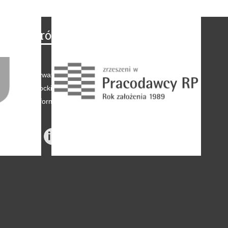
Na skróty
Regulamin
-
Polityka prywatności
-
Polityka coockies
-
Klauzule informacyjne
-
Reklama
-