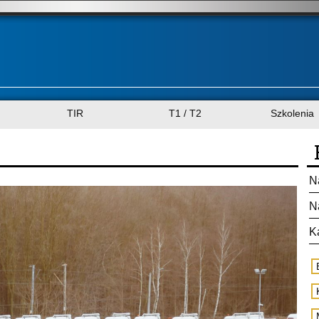
TIR
T1 / T2
Szkolenia
N
N
K