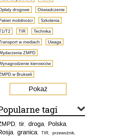
Opłaty drogowe
Oświadczenie
Pakiet mobilności
Szkolenia
T1/T2
TIR
Technika
Transport w mediach
Uwaga
Wydarzenia ZMPD
Wynagrodzenie kierowców
ZMPD w Brukseli
Pokaż
Popularne tagi
ZMPD
tir
droga
Polska
,
,
,
,
Rosja
granica
TIR
przewoźnik
,
,
,
,