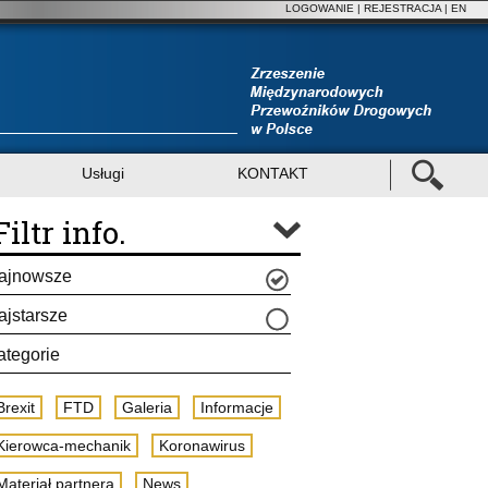
LOGOWANIE
|
REJESTRACJA
| EN
Usługi
KONTAKT
Filtr info.
ajnowsze
ajstarsze
ategorie
Brexit
FTD
Galeria
Informacje
Kierowca-mechanik
Koronawirus
Materiał partnera
News