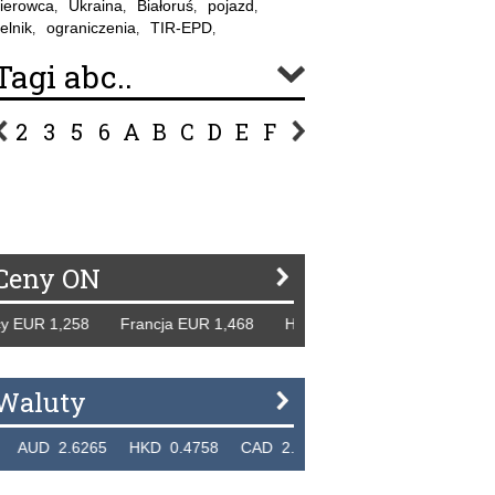
ierowca
Ukraina
Białoruś
pojazd
,
,
,
,
elnik
ograniczenia
TIR-EPD
,
,
,
Tagi abc..
2
3
5
6
A
B
C
D
E
F
G
H
I
J
K
L
Ł
P
R
S
Ś
T
U
V
W
Z
Ceny ON
EUR 1,258 Francja EUR 1,468 Hiszpania EUR 1,229 WB GBP
Waluty
D 2.6265 HKD 0.4758 CAD 2.6618 NZD 2.1914 SGD 2.9