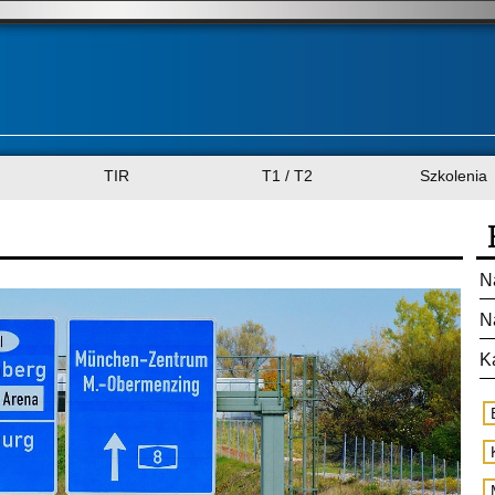
TIR
T1 / T2
Szkolenia
N
N
K