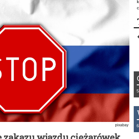
k
c
Tydzień 42/2019 r. Niemcy EUR 1,258 F
pixabay
THB 0.1126 USD 3.7236 AUD 2.6230 H
ie zakazu wjazdu ciężarówek