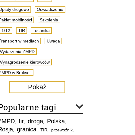
Opłaty drogowe
Oświadczenie
Pakiet mobilności
Szkolenia
T1/T2
TIR
Technika
Transport w mediach
Uwaga
Wydarzenia ZMPD
Wynagrodzenie kierowców
ZMPD w Brukseli
Pokaż
Popularne tagi
ZMPD
tir
droga
Polska
,
,
,
,
Rosja
granica
TIR
przewoźnik
,
,
,
,