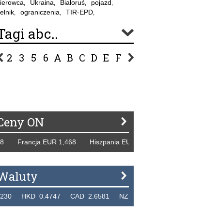
ierowca
Ukraina
Białoruś
pojazd
,
,
,
,
elnik
ograniczenia
TIR-EPD
,
,
,
Tagi abc..
2
3
5
6
A
B
C
D
E
F
G
H
I
J
K
L
Ł
P
R
S
Ś
T
U
V
W
Z
Ceny ON
rancja EUR 1,468 Hiszpania EUR 1,229 WB GBP 1,318 Rosj
Waluty
KD 0.4747 CAD 2.6581 NZD 2.1889 SGD 2.9048 EUR 4.