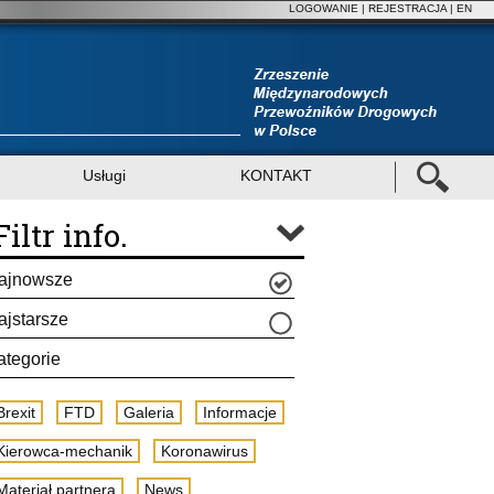
LOGOWANIE
|
REJESTRACJA
| EN
Usługi
KONTAKT
Filtr info.
ajnowsze
ajstarsze
ategorie
Brexit
FTD
Galeria
Informacje
Kierowca-mechanik
Koronawirus
Materiał partnera
News