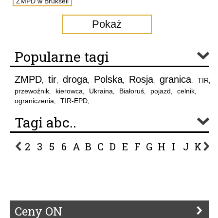
ZMPD w Brukseli
Pokaż
Popularne tagi
ZMPD
tir
droga
Polska
Rosja
granica
TIR
,
,
,
,
,
,
,
przewoźnik
kierowca
Ukraina
Białoruś
pojazd
celnik
,
,
,
,
,
,
ograniczenia
TIR-EPD
,
,
Tagi abc..
2
3
5
6
A
B
C
D
E
F
G
H
I
J
K
L
P
R
S
Ś
T
U
V
W
Z
Ceny ON