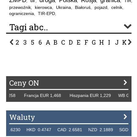
ZMPD
tir
droga
Polska
Rosja
granica
TIR
,
,
,
,
,
,
,
przewoźnik
kierowca
Ukraina
Białoruś
pojazd
celnik
,
,
,
,
,
,
ograniczenia
TIR-EPD
,
,
Tagi abc..
2
3
5
6
A
B
C
D
E
F
G
H
I
J
K
L
P
R
S
Ś
T
U
V
W
Z
Ceny ON
58 Francja EUR 1,468 Hiszpania EUR 1,229 WB GBP 1,318 
Waluty
30 HKD 0.4747 CAD 2.6581 NZD 2.1889 SGD 2.9048 EU