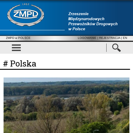
ZMPD w POLSCE
LOGOWANIE
|
REJESTRACJA
| EN
# Polska