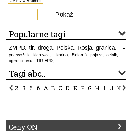
ZMPD w Brukseli
Pokaż
Popularne tagi
ZMPD
tir
droga
Polska
Rosja
granica
TIR
,
,
,
,
,
,
,
przewoźnik
kierowca
Ukraina
Białoruś
pojazd
celnik
,
,
,
,
,
,
ograniczenia
TIR-EPD
,
,
Tagi abc..
2
3
5
6
A
B
C
D
E
F
G
H
I
J
K
L
P
R
S
Ś
T
U
V
W
Z
Ceny ON