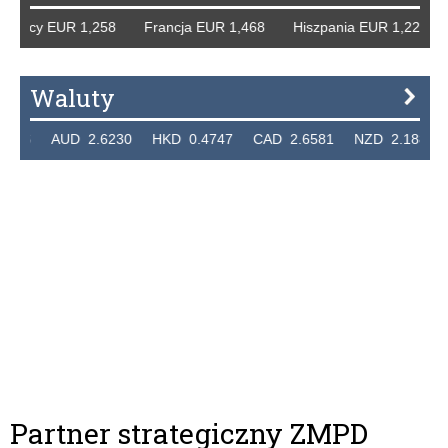
Niemcy EUR 1,258 Francja EUR 1,468 Hiszpania EUR 1,229
Waluty
7236 AUD 2.6230 HKD 0.4747 CAD 2.6581 NZD 2.1889 S
Partner strategiczny ZMPD