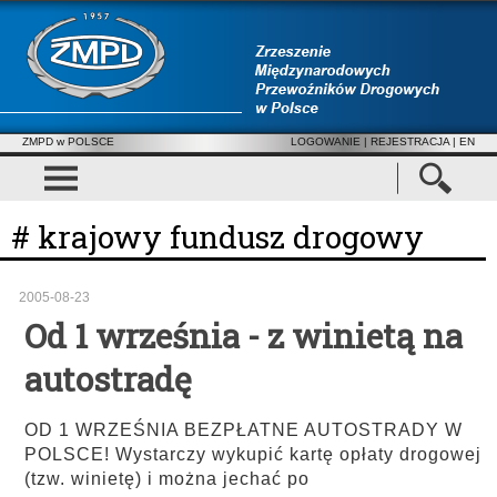
ZMPD w POLSCE
LOGOWANIE
|
REJESTRACJA
| EN
# krajowy fundusz drogowy
2005-08-23
Od 1 września - z winietą na
autostradę
OD 1 WRZEŚNIA BEZPŁATNE AUTOSTRADY W
POLSCE! Wystarczy wykupić kartę opłaty drogowej
(tzw. winietę) i można jechać po