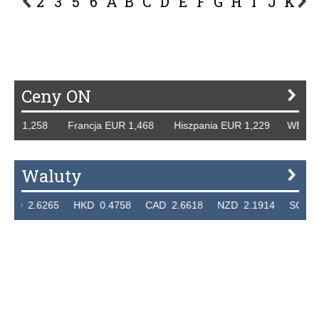
2
3
5
6
A
B
C
D
E
F
G
H
I
J
K
L
P
R
S
Ś
T
U
V
W
Z
Ceny ON
UR 1,258 Francja EUR 1,468 Hiszpania EUR 1,229 WB GBP 
Waluty
D 2.6265 HKD 0.4758 CAD 2.6618 NZD 2.1914 SGD 2.91