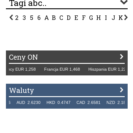
Tagi abc..
2
3
5
6
A
B
C
D
E
F
G
H
I
J
K
L
P
R
S
Ś
T
U
V
W
Z
Ceny ON
 Niemcy EUR 1,258 Francja EUR 1,468 Hiszpania EUR 1,22
Waluty
7236 AUD 2.6230 HKD 0.4747 CAD 2.6581 NZD 2.1889 