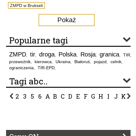
ZMPD w Brukseli
Pokaż
Popularne tagi
ZMPD
tir
droga
Polska
Rosja
granica
TIR
,
,
,
,
,
,
,
przewoźnik
kierowca
Ukraina
Białoruś
pojazd
celnik
,
,
,
,
,
,
ograniczenia
TIR-EPD
,
,
Tagi abc..
2
3
5
6
A
B
C
D
E
F
G
H
I
J
K
L
P
R
S
Ś
T
U
V
W
Z