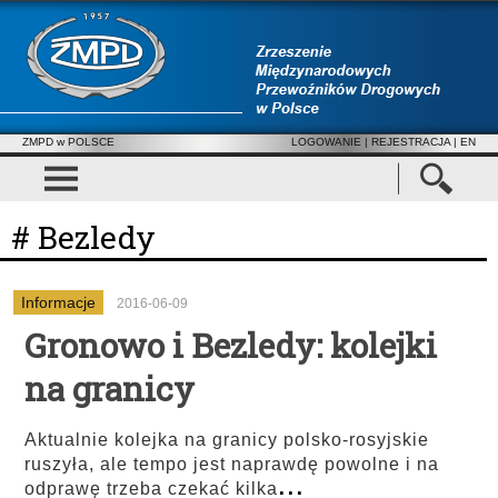
ZMPD w POLSCE
LOGOWANIE
|
REJESTRACJA
| EN
# Bezledy
Informacje
2016-06-09
Gronowo i Bezledy: kolejki
na granicy
Aktualnie kolejka na granicy polsko-rosyjskie
ruszyła, ale tempo jest naprawdę powolne i na
...
odprawę trzeba czekać kilka