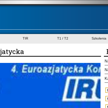
TIR
T1 / T2
Szkolenia
zjatycka
N
N
K