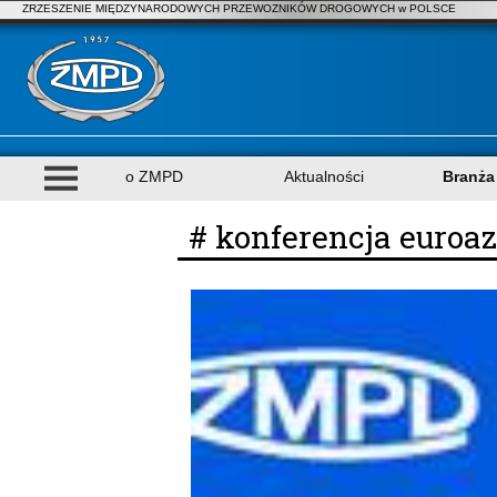
ZRZESZENIE MIĘDZYNARODOWYCH PRZEWOZNIKÓW DROGOWYCH w POLSCE
o ZMPD
Aktualności
Branża
# konferencja euroa