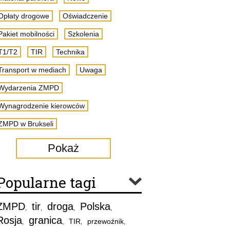
Opłaty drogowe
Oświadczenie
Pakiet mobilności
Szkolenia
T1/T2
TIR
Technika
Transport w mediach
Uwaga
Wydarzenia ZMPD
Wynagrodzenie kierowców
ZMPD w Brukseli
Pokaż
Popularne tagi
ZMPD
tir
droga
Polska
,
,
,
,
Rosja
granica
TIR
przewoźnik
,
,
,
,