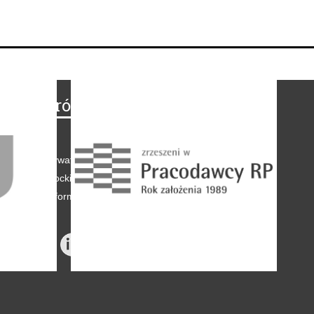
Na skróty
Regulamin
-
Polityka prywatności
-
Polityka coockies
-
Klauzule informacyjne
-
Reklama
-