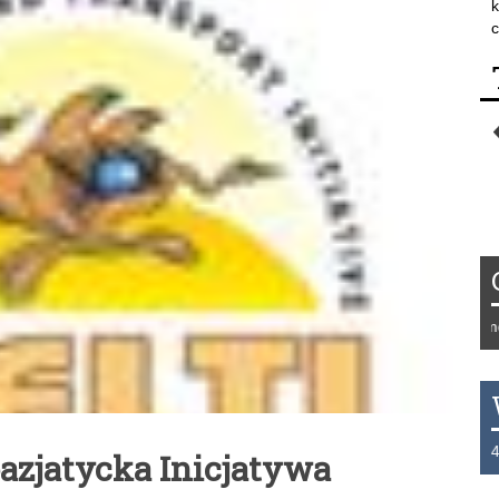
k
c
Tydzień 42/2019 r. Niemcy 
THB 0.1129 USD 3.7324 AU
azjatycka Inicjatywa