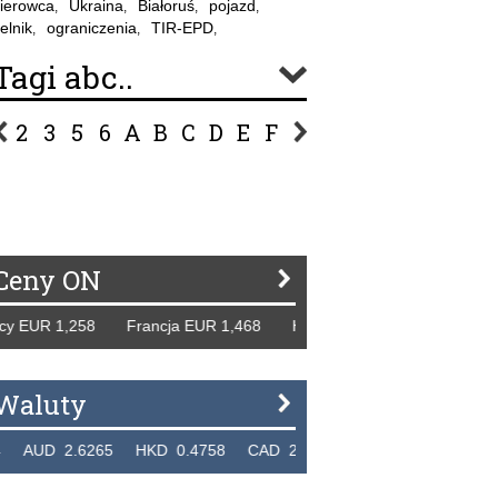
ierowca
Ukraina
Białoruś
pojazd
,
,
,
,
elnik
ograniczenia
TIR-EPD
,
,
,
Tagi abc..
2
3
5
6
A
B
C
D
E
F
G
H
I
J
K
L
Ł
P
R
S
Ś
T
U
V
W
Z
Ceny ON
EUR 1,258 Francja EUR 1,468 Hiszpania EUR 1,229 WB GBP
Waluty
D 2.6265 HKD 0.4758 CAD 2.6618 NZD 2.1914 SGD 2.91