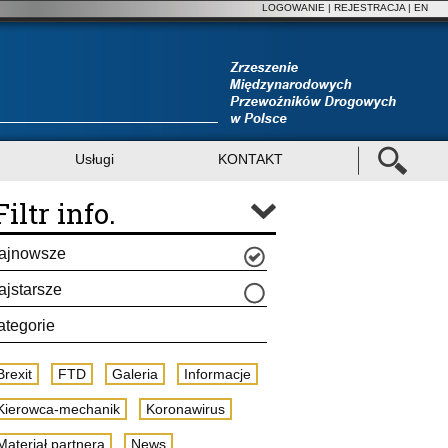
LOGOWANIE
|
REJESTRACJA
| EN
Usługi
KONTAKT
Filtr info.
ajnowsze
ajstarsze
ategorie
Brexit
FTD
Galeria
Informacje
Kierowca-mechanik
Koronawirus
Materiał partnera
News