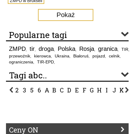
ZMPD w Brukseli
Pokaż
Popularne tagi
ZMPD
tir
droga
Polska
Rosja
granica
TIR
,
,
,
,
,
,
,
przewoźnik
kierowca
Ukraina
Białoruś
pojazd
celnik
,
,
,
,
,
,
ograniczenia
TIR-EPD
,
,
Tagi abc..
2
3
5
6
A
B
C
D
E
F
G
H
I
J
K
L
P
R
S
Ś
T
U
V
W
Z
Ceny ON