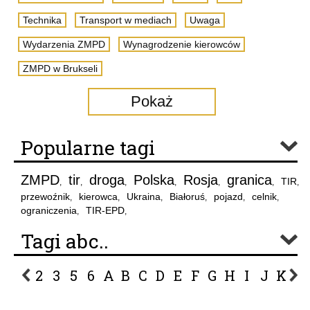
Technika
Transport w mediach
Uwaga
Wydarzenia ZMPD
Wynagrodzenie kierowców
ZMPD w Brukseli
Pokaż
Popularne tagi
ZMPD
tir
droga
Polska
Rosja
granica
TIR
,
,
,
,
,
,
,
przewoźnik
kierowca
Ukraina
Białoruś
pojazd
celnik
,
,
,
,
,
,
ograniczenia
TIR-EPD
,
,
Tagi abc..
2
3
5
6
A
B
C
D
E
F
G
H
I
J
K
L
P
R
S
Ś
T
U
V
W
Z