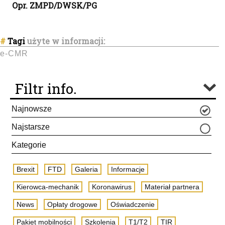
Opr. ZMPD/DWSK/PG
#
Tagi
użyte w informacji:
e-CMR
Filtr info.
Najnowsze
Najstarsze
Kategorie
Brexit
FTD
Galeria
Informacje
Kierowca-mechanik
Koronawirus
Materiał partnera
News
Opłaty drogowe
Oświadczenie
Pakiet mobilności
Szkolenia
T1/T2
TIR