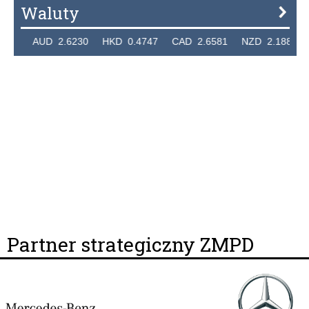
Waluty
7236 AUD 2.6230 HKD 0.4747 CAD 2.6581 NZD 2.1889 S
Partner strategiczny ZMPD