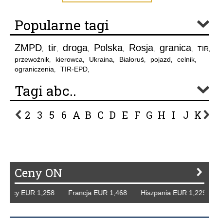
Popularne tagi
ZMPD
tir
droga
Polska
Rosja
granica
TIR
,
,
,
,
,
,
,
przewoźnik
kierowca
Ukraina
Białoruś
pojazd
celnik
,
,
,
,
,
,
ograniczenia
TIR-EPD
,
,
Tagi abc..
2
3
5
6
A
B
C
D
E
F
G
H
I
J
K
L
P
R
S
Ś
T
U
V
W
Z
Ceny ON
Niemcy EUR 1,258 Francja EUR 1,468 Hiszpania EUR 1,229