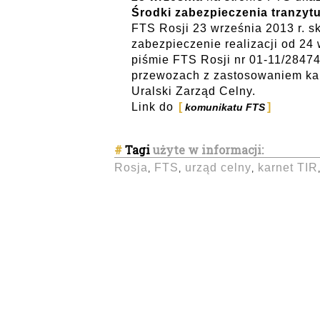
Środki zabezpieczenia tranzyt
FTS Rosji 23 września 2013 r. 
zabezpieczenie realizacji od 24
piśmie FTS Rosji nr 01-11/28474
przewozach z zastosowaniem kar
Uralski Zarząd Celny.
Link do
komunikatu FTS
#
Tagi
użyte w informacji:
Rosja
FTS
urząd celny
karnet TIR
,
,
,