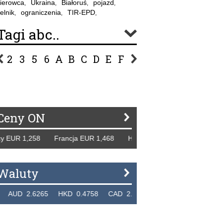
ierowca
Ukraina
Białoruś
pojazd
,
,
,
,
elnik
ograniczenia
TIR-EPD
,
,
,
Tagi abc..
2
3
5
6
A
B
C
D
E
F
G
H
I
J
K
L
Ł
P
R
S
Ś
T
U
V
W
Z
Ceny ON
EUR 1,258 Francja EUR 1,468 Hiszpania EUR 1,229 WB GBP
Waluty
D 2.6265 HKD 0.4758 CAD 2.6618 NZD 2.1914 SGD 2.9