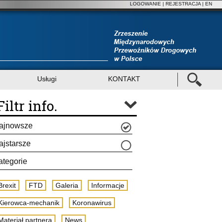
LOGOWANIE
|
REJESTRACJA
| EN
Usługi
KONTAKT
Filtr info.
ajnowsze
ajstarsze
ategorie
Brexit
FTD
Galeria
Informacje
Kierowca-mechanik
Koronawirus
Materiał partnera
News