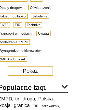
Opłaty drogowe
Oświadczenie
Pakiet mobilności
Szkolenia
T1/T2
TIR
Technika
Transport w mediach
Uwaga
Wydarzenia ZMPD
Wynagrodzenie kierowców
ZMPD w Brukseli
Pokaż
Popularne tagi
ZMPD
tir
droga
Polska
,
,
,
,
Rosja
granica
TIR
przewoźnik
,
,
,
,