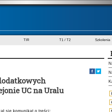
TIR
T1 / T2
Szkolenia
N
N
 dodatkowych
K
jonie UC na Uralu
ł się komunikat o treści: