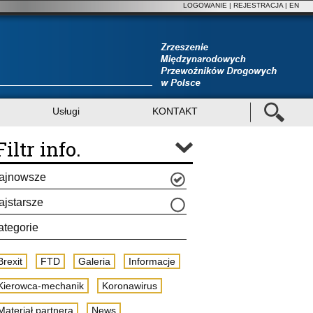
LOGOWANIE
|
REJESTRACJA
| EN
Usługi
KONTAKT
Filtr info.
ajnowsze
ajstarsze
ategorie
Brexit
FTD
Galeria
Informacje
Kierowca-mechanik
Koronawirus
Materiał partnera
News