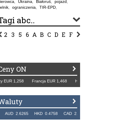
ierowca
Ukraina
Białoruś
pojazd
,
,
,
,
elnik
ograniczenia
TIR-EPD
,
,
,
Tagi abc..
2
3
5
6
A
B
C
D
E
F
G
H
I
J
K
L
Ł
P
R
S
Ś
T
U
V
W
Z
Ceny ON
EUR 1,258 Francja EUR 1,468 Hiszpania EUR 1,229 WB GBP
Waluty
D 2.6265 HKD 0.4758 CAD 2.6618 NZD 2.1914 SGD 2.9