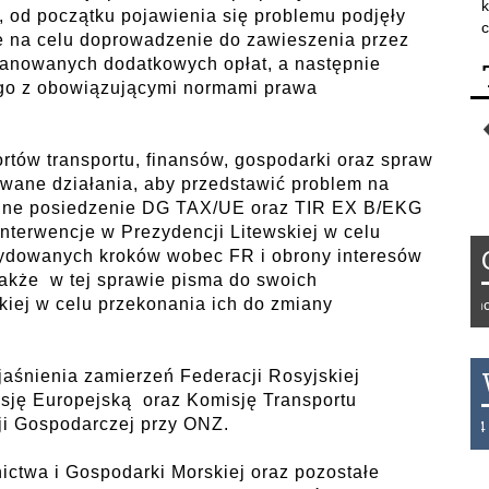
k
 od początku pojawienia się problemu podjęły
c
 na celu doprowadzenie do zawieszenia przez
lanowanych dodatkowych opłat, a następnie
ego z obowiązującymi normami prawa
ortów transportu, finansów, gospodarki oraz spraw
wane działania, aby przedstawić problem na
alne posiedzenie DG TAX/UE oraz TIR EX B/EKG
interwencje w Prezydencji Litewskiej w celu
ydowanych kroków wobec FR i obrony interesów
akże w tej sprawie pisma do swoich
kiej w celu przekonania ich do zmiany
Tydzień 42/2019 r. Niemcy 
yjaśnienia zamierzeń Federacji Rosyjskiej
sję Europejską oraz Komisję Transportu
i Gospodarczej przy ONZ.
THB 0.1129 USD 3.7324 AU
ictwa i Gospodarki Morskiej oraz pozostałe