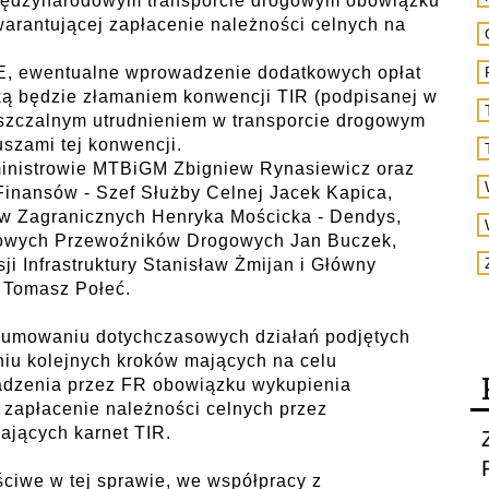
iędzynarodowym transporcie drogowym obowiązku
arantującej zapłacenie należności celnych na
 UE, ewentualne wprowadzenie dodatkowych opłat
ką będzie złamaniem konwencji TIR (podpisanej w
szczalnym utrudnieniem w transporcie drogowym
szami tej konwencji.
eministrowie MTBiGM Zbigniew Rynasiewicz oraz
Finansów - Szef Służby Celnej Jacek Kapica,
w Zagranicznych Henryka Mościcka - Dendys,
owych Przewoźników Drogowych Jan Buczek,
 Infrastruktury Stanisław Żmijan i Główny
 Tomasz Połeć.
sumowaniu dotychczasowych działań podjętych
niu kolejnych kroków mających na celu
adzenia przez FR obowiązku wykupienia
 zapłacenie należności celnych przez
jących karnet TIR.
ściwe w tej sprawie, we współpracy z