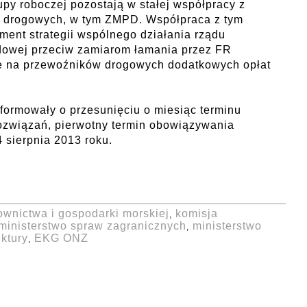
upy roboczej pozostają w stałej współpracy z
w drogowych, w tym ZMPD. Współpraca z tym
ent strategii wspólnego działania rządu
dowej przeciw zamiarom łamania przez FR
e na przewoźników drogowych dodatkowych opłat
nformowały o przesunięciu o miesiąc terminu
związań, pierwotny termin obowiązywania
 sierpnia 2013 roku.
ownictwa i gospodarki morskiej
komisja
,
ministerstwo spraw zagranicznych
ministerstwo
,
uktury
EKG ONZ
,