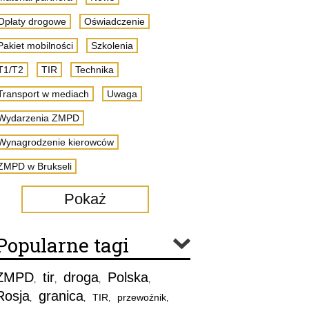
Opłaty drogowe
Oświadczenie
Pakiet mobilności
Szkolenia
T1/T2
TIR
Technika
Transport w mediach
Uwaga
Wydarzenia ZMPD
Wynagrodzenie kierowców
ZMPD w Brukseli
Pokaż
Popularne tagi
ZMPD
tir
droga
Polska
,
,
,
,
Rosja
granica
TIR
przewoźnik
,
,
,
,