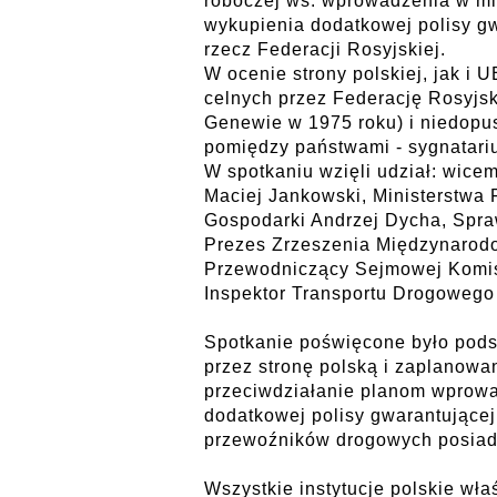
roboczej ws. wprowadzenia w m
wykupienia dodatkowej polisy gw
rzecz Federacji Rosyjskiej.
W ocenie strony polskiej, jak i
celnych przez Federację Rosyjs
Genewie w 1975 roku) i niedopu
pomiędzy państwami - sygnatariu
W spotkaniu wzięli udział: wic
Maciej Jankowski, Ministerstwa 
Gospodarki Andrzej Dycha, Spra
Prezes Zrzeszenia Międzynarod
Przewodniczący Sejmowej Komisji
Inspektor Transportu Drogowego
Spotkanie poświęcone było pod
przez stronę polską i zaplanowa
przeciwdziałanie planom wprow
dodatkowej polisy gwarantującej
przewoźników drogowych posiada
Wszystkie instytucje polskie wła