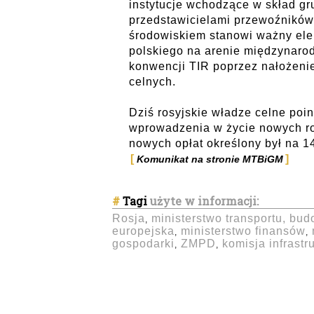
instytucje wchodzące w skład gr
przedstawicielami przewoźnikó
środowiskiem stanowi ważny elem
polskiego na arenie międzynaro
konwencji TIR poprzez nałożeni
celnych.
Dziś rosyjskie władze celne poi
wprowadzenia w życie nowych ro
nowych opłat określony był na 14
Komunikat na stronie MTBiGM
#
Tagi
użyte w informacji:
Rosja
ministerstwo transportu, bud
,
europejska
ministerstwo finansów
,
,
gospodarki
ZMPD
komisja infrastr
,
,