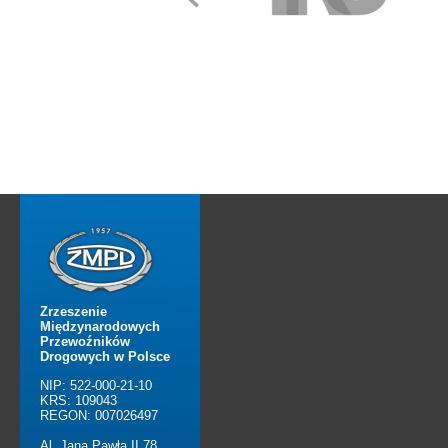
Zrzeszenie
Międzynarodowych
Przewoźników
Drogowych w Polsce
NIP: 522-000-21-10
KRS: 109043
REGON: 007026497
Al. Jana Pawła II 78