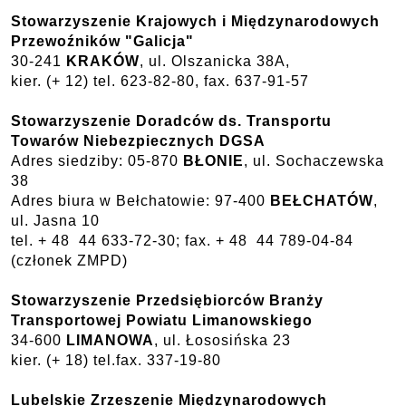
Stowarzyszenie Krajowych i Międzynarodowych
Przewoźników "Galicja"
30-241
KRAKÓW
, ul. Olszanicka 38A,
kier. (+ 12) tel. 623-82-80, fax. 637-91-57
Stowarzyszenie Doradców ds. Transportu
Towarów Niebezpiecznych DGSA
Adres siedziby: 05-870
BŁONIE
, ul. Sochaczewska
38
Adres biura w Bełchatowie: 97-400
BEŁCHATÓW
,
ul. Jasna 10
tel. + 48 44 633-72-30; fax. + 48 44 789-04-84
(członek ZMPD)
Stowarzyszenie Przedsiębiorców Branży
Transportowej Powiatu Limanowskiego
34-600
LIMANOWA
, ul. Łososińska 23
kier. (+ 18) tel.fax. 337-19-80
Lubelskie Zrzeszenie Międzynarodowych