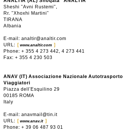
ANALTIR (AL) Shoqata "ANALTIR"
Sheshi "Avni Rustemi",
Rr. "Xhoxhi Martini"
TIRANA
Albania
E-mail: analtir@analtir.com
URL:
www.analtir.com
Phone: + 355 4 273 442, 4 273 441
Fax: + 355 4 230 503
ANAV (IT) Associazione Nazionale Autotrasporto
Viaggiatori
Piazza dell'Esquilino 29
00185 ROMA
Italy
E-mail: anavmail@tin.it
URL:
www.anav.it
Phone: + 39 06 487 93 01