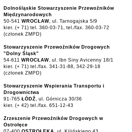
Dolnośląskie Stowarzyszenie Przewoźników
Międzynarodowych
50-541
WROCŁAW
, ul. Tarnogajska 5/9
kier. (+ 71) tel. 360-03-71, tel./fax. 360-03-72
(członek ZMPD)
Stowarzyszenie Przewoźników Drogowych
"Dolny Śląsk"
54-611
WROCŁAW
, ul. Ibn Siny Avicenny 18/1
kier. (+ 71) tel./fax. 341-31-88, 342-29-18
(członek ZMPD)
Stowarzyszenie Wspierania Transportu i
Drogownictwa
91-765
ŁÓDŹ
, ul. Górnicza 30/36
kier. (+ 42) tel./fax. 651-12-43
Zrzeszenie Przewoźników Drogowych w
Ostrołęce
07-400
OSTROŁĘKA
, ul. Kilińskiego 43