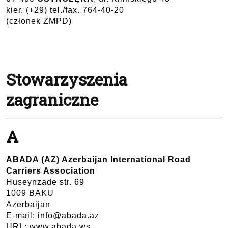
kier. (+29) tel./fax. 764-40-20
(członek ZMPD)
Stowarzyszenia
zagraniczne
A
ABADA (AZ) Azerbaijan International Road
Carriers Association
Huseynzade str. 69
1009 BAKU
Azerbaijan
E-mail: info@abada.az
URL: www.abada.ws