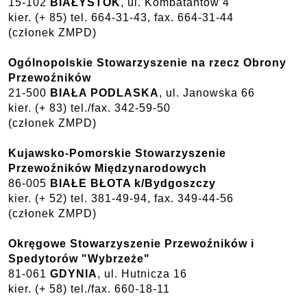
15-102
BIAŁYSTOK
, ul. Kombatantów 4
kier. (+ 85) tel. 664-31-43, fax. 664-31-44
(członek ZMPD)
Ogólnopolskie Stowarzyszenie na rzecz Obrony
Przewoźników
21-500
BIAŁA PODLASKA
, ul. Janowska 66
kier. (+ 83) tel./fax. 342-59-50
(członek ZMPD)
Kujawsko-Pomorskie Stowarzyszenie
Przewoźników Międzynarodowych
86-005
BIAŁE BŁOTA k/Bydgoszczy
kier. (+ 52) tel. 381-49-94, fax. 349-44-56
(członek ZMPD)
Okręgowe Stowarzyszenie Przewoźników i
Spedytorów "Wybrzeże"
81-061
GDYNIA
, ul. Hutnicza 16
kier. (+ 58) tel./fax. 660-18-11