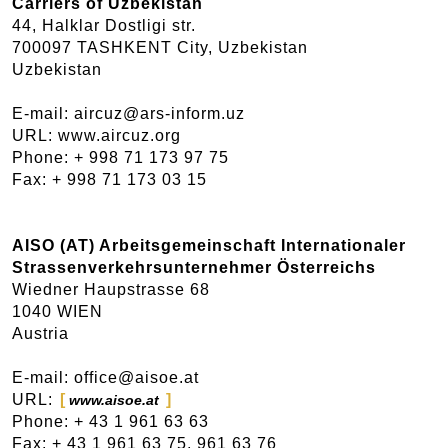
Carriers of Uzbekistan
44, Halklar Dostligi str.
700097 TASHKENT City, Uzbekistan
Uzbekistan
E-mail: aircuz@ars-inform.uz
URL: www.aircuz.org
Phone: + 998 71 173 97 75
Fax: + 998 71 173 03 15
AISO (AT) Arbeitsgemeinschaft Internationaler
Strassenverkehrsunternehmer Österreichs
Wiedner Haupstrasse 68
1040 WIEN
Austria
E-mail: office@aisoe.at
URL:
www.aisoe.at
Phone: + 43 1 961 63 63
Fax: + 43 1 961 63 75, 961 63 76